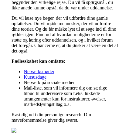
begynder den virkelige rejse. Du vil få spørgsmål, du
ikke anede kunne opstå, da du var under uddannelse.
Du vil læse nye bøger, der vil udfordre dine gamle
opfattelser. Du vil møde mennesker, der vil udfordre
dine teorier. Og du får måske lyst til at søge ind til dine
rødder igen. Find ud af hvordan mulighederne er for
støtte og læring efter uddannelsen, og i hvilket forum
det foregår. Chancerne er, at du ønsker at være en del af
det også.
Fællesskabet kan omfatte:
Netværksmøder
Kursusdage
Netværk på sociale medier
Mail-liste, som vil informere dig om særlige
tilbud til undervisere som f.eks. lukkede
arrangementer kun for instruktører, øvelser,
markedsføringstiltag o.a.
Kast dig ud i din personlige research. Din
mavefornemmelse giver dig svaret.