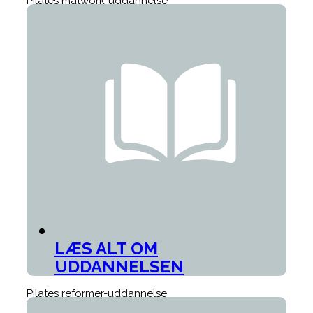
Pilates matwork-uddannelse
LÆS ALT OM
UDDANNELSEN
Pilates reformer-uddannelse