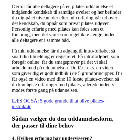
Derfor får alle deltagere på en pilates-uddannelse et
indgående kendskab til samtlige øvelser og her befinder
du dig på et niveau, der efter min erfaring går ud over
det kendskab, du opnår som privat pilates-udøver.
Personlig erfaring med pilates kan føles som et
forspring, men det varer som regel ikke længe, inden
alle deltagere er i samme båd.
På min uddannelse får du adgang til intro-forløbet så
snart din tilmelding er registreret. På introforløbet, som
foregår online, får du smagsprøver på det vi skal
arbejde med på uddannelsen. Du får f.eks. en video,
som giver dig et godt indblik i de 5 grundprincipper. Du
får også en video med dine 10 første pilates-øvelser, så
du kan høste erfaringer med pilates, allerede inden vi
mødes første gang på udannelsen.
LÆS OGSÅ: 5 gode grunde til at blive pilates-
instruktør
Sådan vælger du den uddannelsesform,
der passer til dine behov
4. Hvilken erfaring har underviseren?