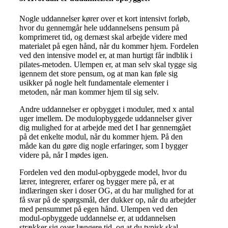
Nogle uddannelser kører over et kort intensivt forløb,
hvor du gennemgår hele uddannelsens pensum på
komprimeret tid, og dernæst skal arbejde videre med
materialet på egen hånd, når du kommer hjem. Fordelen
ved den intensive model er, at man hurtigt får indblik i
pilates-metoden. Ulempen er, at man selv skal tygge sig
igennem det store pensum, og at man kan føle sig
usikker på nogle helt fundamentale elementer i
metoden, når man kommer hjem til sig selv.
Andre uddannelser er opbygget i moduler, med x antal
uger imellem. De modulopbyggede uddannelser giver
dig mulighed for at arbejde med det I har gennemgået
på det enkelte modul, når du kommer hjem. På den
måde kan du gøre dig nogle erfaringer, som I bygger
videre på, når I mødes igen.
Fordelen ved den modul-opbyggede model, hvor du
lærer, integrerer, erfarer og bygger mere på, er at
indlæringen sker i doser OG, at du har mulighed for at
få svar på de spørgsmål, der dukker op, når du arbejder
med pensummet på egen hånd. Ulempen ved den
modul-opbyggede uddannelse er, at uddannelsen
strækker sig over længere tid, og at du typisk skal