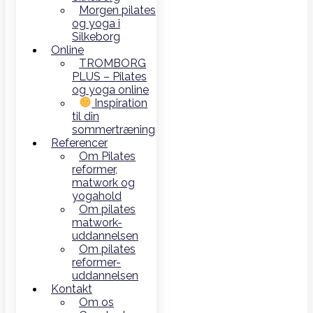
Morgen pilates
og yoga i
Silkeborg
Online
TROMBORG
PLUS – Pilates
og yoga online
Inspiration
til din
sommertræning
Referencer
Om Pilates
reformer,
matwork og
yogahold
Om pilates
matwork-
uddannelsen
Om pilates
reformer-
uddannelsen
Kontakt
Om os