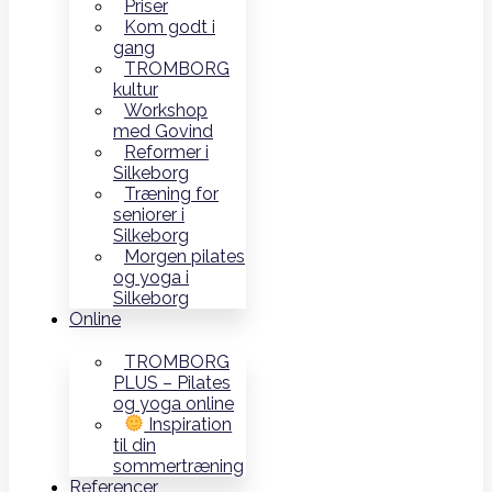
Priser
Kom godt i
gang
TROMBORG
kultur
Workshop
med Govind
Reformer i
Silkeborg
Træning for
seniorer i
Silkeborg
Morgen pilates
og yoga i
Silkeborg
Online
TROMBORG
PLUS – Pilates
og yoga online
Inspiration
til din
sommertræning
Referencer