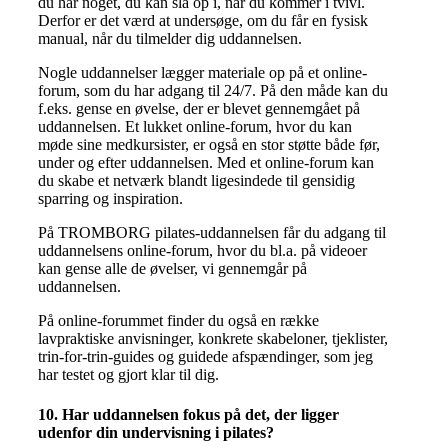
du har noget, du kan slå op i, når du kommer i tvivl.
Derfor er det værd at undersøge, om du får en fysisk
manual, når du tilmelder dig uddannelsen.
Nogle uddannelser lægger materiale op på et online-
forum, som du har adgang til 24/7. På den måde kan du
f.eks. gense en øvelse, der er blevet gennemgået på
uddannelsen. Et lukket online-forum, hvor du kan
møde sine medkursister, er også en stor støtte både før,
under og efter uddannelsen. Med et online-forum kan
du skabe et netværk blandt ligesindede til gensidig
sparring og inspiration.
På TROMBORG pilates-uddannelsen får du adgang til
uddannelsens online-forum, hvor du bl.a. på videoer
kan gense alle de øvelser, vi gennemgår på
uddannelsen.
På online-forummet finder du også en række
lavpraktiske anvisninger, konkrete skabeloner, tjeklister,
trin-for-trin-guides og guidede afspændinger, som jeg
har testet og gjort klar til dig.
10. Har uddannelsen fokus på det, der ligger
udenfor din undervisning i pilates?