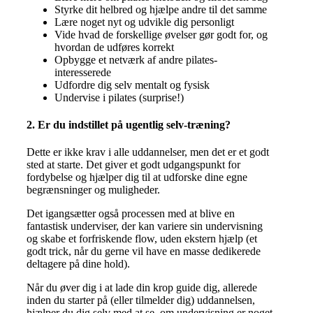
Styrke dit helbred og hjælpe andre til det samme
Lære noget nyt og udvikle dig personligt
Vide hvad de forskellige øvelser gør godt for, og
hvordan de udføres korrekt
Opbygge et netværk af andre pilates-
interesserede
Udfordre dig selv mentalt og fysisk
Undervise i pilates (surprise!)
2. Er du indstillet på ugentlig selv-træning?
Dette er ikke krav i alle uddannelser, men det er et godt
sted at starte. Det giver et godt udgangspunkt for
fordybelse og hjælper dig til at udforske dine egne
begrænsninger og muligheder.
Det igangsætter også processen med at blive en
fantastisk underviser, der kan variere sin undervisning
og skabe et forfriskende flow, uden ekstern hjælp (et
godt trick, når du gerne vil have en masse dedikerede
deltagere på dine hold).
Når du øver dig i at lade din krop guide dig, allerede
inden du starter på (eller tilmelder dig) uddannelsen,
hjælper du dig selv med at se, om undervisning er noget