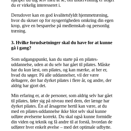
du er virkelig interesseret i.
Derudover kan en god kvalitetsfyldt hjemmetræning,
hvor du skruer op for nysgerrigheden omkring din egen
krop, give en besparelse på medlemskab og personlig
træning.
3. Hvilke forudsætninger skal du have for at kunne
gå i gang?
Som udgangspunkt, kan du starte på en pilates-
uddannelse, uden at du selv har gået til pilates. Måske
har du kun læst, om pilates, og kan mærke, at her er,
hvad du søger. På alle uddannelser, vil der være
deltagere, der har dyrket pilates i flere år, og andre, der
aldrig har gjort det.
Min erfaring er, at de personer, som aldrig selv har gået
til pilates, føler sig på niveau med dem, der længe har
dyrket pilates. Én af årsagerne hertil kan være, at du
med en pilates-uddannelse ikke blot selv skal kunne
udføre øvelserne korrekt. Du skal også kunne formidle
din viden og teknik og få andre til at forstå, hvordan de
udfører hver enkelt øvelse – med det optimale udbytte.