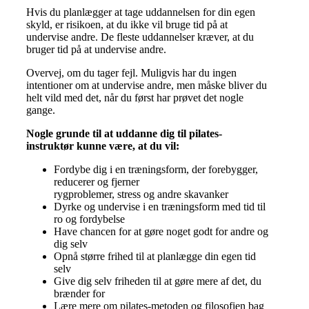
Hvis du planlægger at tage uddannelsen for din egen
skyld, er risikoen, at du ikke vil bruge tid på at
undervise andre. De fleste uddannelser kræver, at du
bruger tid på at undervise andre.
Overvej, om du tager fejl. Muligvis har du ingen
intentioner om at undervise andre, men måske bliver du
helt vild med det, når du først har prøvet det nogle
gange.
Nogle grunde til at uddanne dig til pilates-
instruktør kunne være, at du vil:
Fordybe dig i en træningsform, der forebygger,
reducerer og fjerner
rygproblemer, stress og andre skavanker
Dyrke og undervise i en træningsform med tid til
ro og fordybelse
Have chancen for at gøre noget godt for andre og
dig selv
Opnå større frihed til at planlægge din egen tid
selv
Give dig selv friheden til at gøre mere af det, du
brænder for
Lære mere om pilates-metoden og filosofien bag