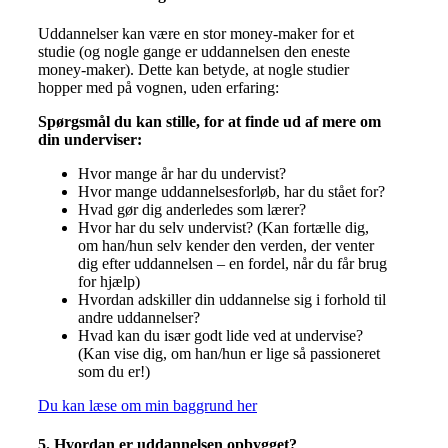
Uddannelser kan være en stor money-maker for et
studie (og nogle gange er uddannelsen den eneste
money-maker). Dette kan betyde, at nogle studier
hopper med på vognen, uden erfaring:
Spørgsmål du kan stille, for at finde ud af mere om
din underviser:
Hvor mange år har du undervist?
Hvor mange uddannelsesforløb, har du stået for?
Hvad gør dig anderledes som lærer?
Hvor har du selv undervist? (Kan fortælle dig,
om han/hun selv kender den verden, der venter
dig efter uddannelsen – en fordel, når du får brug
for hjælp)
Hvordan adskiller din uddannelse sig i forhold til
andre uddannelser?
Hvad kan du især godt lide ved at undervise?
(Kan vise dig, om han/hun er lige så passioneret
som du er!)
Du kan læse om min baggrund her
5. Hvordan er uddannelsen opbygget?