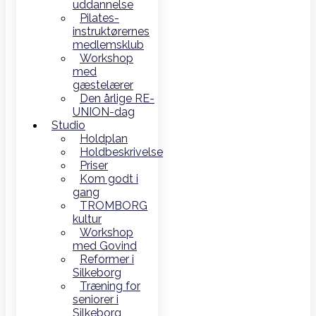
uddannelse
Pilates-
instruktørernes
medlemsklub
Workshop
med
gæstelærer
Den årlige RE-
UNION-dag
Studio
Holdplan
Holdbeskrivelse
Priser
Kom godt i
gang
TROMBORG
kultur
Workshop
med Govind
Reformer i
Silkeborg
Træning for
seniorer i
Silkeborg