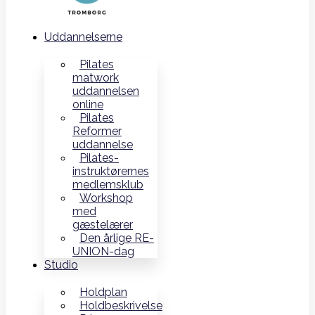
Uddannelserne
Pilates
matwork
uddannelsen
online
Pilates
Reformer
uddannelse
Pilates-
instruktørernes
medlemsklub
Workshop
med
gæstelærer
Den årlige RE-
UNION-dag
Studio
Holdplan
Holdbeskrivelse