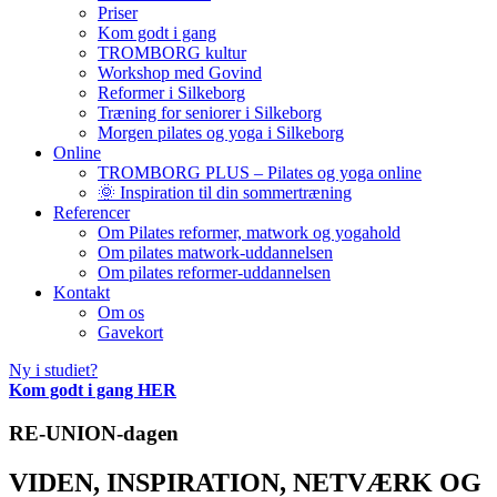
Priser
Kom godt i gang
TROMBORG kultur
Workshop med Govind
Reformer i Silkeborg
Træning for seniorer i Silkeborg
Morgen pilates og yoga i Silkeborg
Online
TROMBORG PLUS – Pilates og yoga online
🌞 Inspiration til din sommertræning
Referencer
Om Pilates reformer, matwork og yogahold
Om pilates matwork-uddannelsen
Om pilates reformer-uddannelsen
Kontakt
Om os
Gavekort
Ny i studiet?
Kom godt i gang HER
RE-UNION-dagen
VIDEN, INSPIRATION, NETVÆRK OG