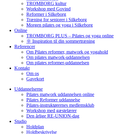
TROMBORG kultur
Workshop med Govind
Reformer i Silkeborg
Træning for seniorer i Silkeborg
Morgen pilates og yoga i Silkeborg
Online
TROMBORG PLUS – Pilates og yoga online
🌞 Inspiration til din sommertræning
Referencer
Om Pilates reformer, matwork og yogahold
Om pilates matwork-uddannelsen
Om pilates reformer-uddannelsen
Kontakt
Om os
Gavekort
Uddannelserne
Pilates matwork uddannelsen online
Pilates Reformer uddannelse
Pilates-instruktørernes medlemsklub
Workshop med gæstelærer
Den årlige RE-UNION-dag
Studio
Holdplan
Holdbeskrivelse