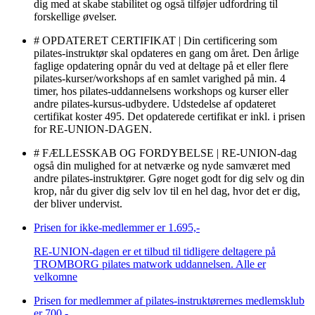
dig med at skabe stabilitet og også tilføjer udfordring til
forskellige øvelser.
# OPDATERET CERTIFIKAT | Din certificering som
pilates-instruktør skal opdateres en gang om året. Den årlige
faglige opdatering opnår du ved at deltage på et eller flere
pilates-kurser/workshops af en samlet varighed på min. 4
timer, hos pilates-uddannelsens workshops og kurser eller
andre pilates-kursus-udbydere. Udstedelse af opdateret
certifikat koster 495. Det opdaterede certifikat er inkl. i prisen
for RE-UNION-DAGEN.
# FÆLLESSKAB OG FORDYBELSE | RE-UNION-dag
også din mulighed for at netværke og nyde samværet med
andre pilates-instruktører. Gøre noget godt for dig selv og din
krop, når du giver dig selv lov til en hel dag, hvor det er dig,
der bliver undervist.
Prisen for ikke-medlemmer er
1.695,-
RE-UNION-dagen er et tilbud til tidligere deltagere på
TROMBORG pilates matwork uddannelsen. Alle er
velkomne
Prisen for medlemmer af pilates-instruktørernes medlemsklub
er
700,-