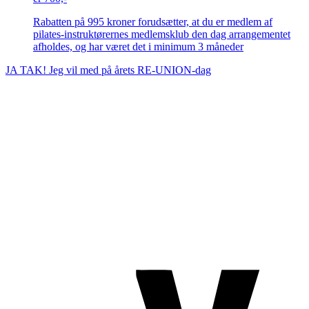
Rabatten på 995 kroner forudsætter, at du er medlem af
pilates-instruktørernes medlemsklub den dag arrangementet
afholdes, og har været det i minimum 3 måneder
JA TAK! Jeg vil med på årets RE-UNION-dag
TROMBORG pilates- og yogastudio
Nygade 1C, 1. sal & Tværgade 24
8600 Silkeborg
Tlf. 2685 1863
CVR 25642430
Copyright 2019 – Pilates-uddannelsen – All Rights Reserved
Følg os på