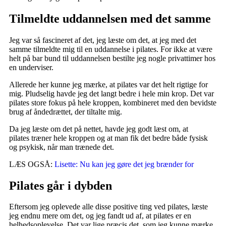
Tilmeldte uddannelsen med det samme
Jeg var så fascineret af det, jeg læste om det, at jeg med det
samme tilmeldte mig til en uddannelse i pilates. For ikke at være
helt på bar bund til uddannelsen bestilte jeg nogle privattimer hos
en underviser.
Allerede her kunne jeg mærke, at pilates var det helt rigtige for
mig. Pludselig havde jeg det langt bedre i hele min krop. Det var
pilates store fokus på hele kroppen, kombineret med den bevidste
brug af åndedrættet, der tiltalte mig.
Da jeg læste om det på nettet, havde jeg godt læst om, at
pilates træner hele kroppen og at man fik det bedre både fysisk
og psykisk, når man trænede det.
LÆS OGSÅ:
Lisette: Nu kan jeg gøre det jeg brænder for
Pilates går i dybden
Eftersom jeg oplevede alle disse positive ting ved pilates, læste
jeg endnu mere om det, og jeg fandt ud af, at pilates er en
helhedsoplevelse. Det var lige præcis det, som jeg kunne mærke