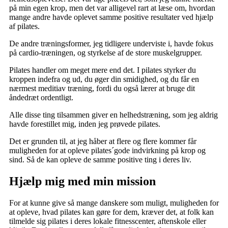
på min egen krop, men det var alligevel rart at læse om, hvordan
mange andre havde oplevet samme positive resultater ved hjælp
af pilates.
De andre træningsformer, jeg tidligere underviste i, havde fokus
på cardio-træningen, og styrkelse af de store muskelgrupper.
Pilates handler om meget mere end det. I pilates styrker du
kroppen indefra og ud, du øger din smidighed, og du får en
nærmest meditiav træning, fordi du også lærer at bruge dit
åndedræt ordentligt.
Alle disse ting tilsammen giver en helhedstræning, som jeg aldrig
havde forestillet mig, inden jeg prøvede pilates.
Det er grunden til, at jeg håber at flere og flere kommer får
muligheden for at opleve pilates´gode indvirkning på krop og
sind. Så de kan opleve de samme positive ting i deres liv.
Hjælp mig med min mission
For at kunne give så mange danskere som muligt, muligheden for
at opleve, hvad pilates kan gøre for dem, kræver det, at folk kan
tilmelde sig pilates i deres lokale fitnesscenter, aftenskole eller