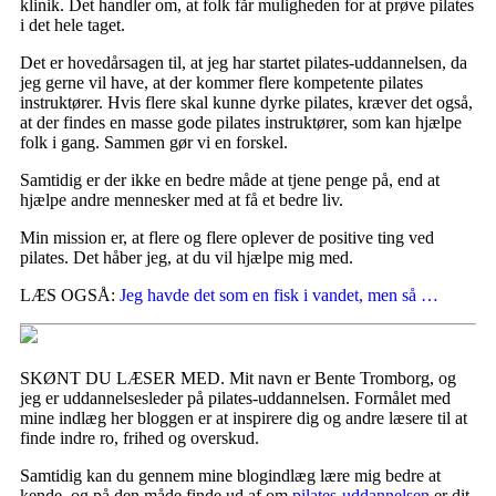
klinik. Det handler om, at folk får muligheden for at prøve pilates
i det hele taget.
Det er hovedårsagen til, at jeg har startet pilates-uddannelsen, da
jeg gerne vil have, at der kommer flere kompetente pilates
instruktører. Hvis flere skal kunne dyrke pilates, kræver det også,
at der findes en masse gode pilates instruktører, som kan hjælpe
folk i gang. Sammen gør vi en forskel.
Samtidig er der ikke en bedre måde at tjene penge på, end at
hjælpe andre mennesker med at få et bedre liv.
Min mission er, at flere og flere oplever de positive ting ved
pilates. Det håber jeg, at du vil hjælpe mig med.
LÆS OGSÅ:
Jeg havde det som en fisk i vandet, men så …
SKØNT DU LÆSER MED. Mit navn er Bente Tromborg, og
jeg er uddannelsesleder på pilates-uddannelsen. Formålet med
mine indlæg her bloggen er at inspirere dig og andre læsere til at
finde indre ro, frihed og overskud.
Samtidig kan du gennem mine blogindlæg lære mig bedre at
kende, og på den måde finde ud af om
pilates-uddannelsen
er dit