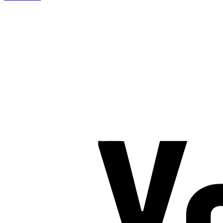
TROMBORG pilates- og yogastudio
Nygade 1C, 1. sal & Tværgade 24
8600 Silkeborg
Tlf. 2685 1863
CVR 25642430
Copyright 2019 – Pilates-uddannelsen – All Rights Reserved
Følg os på