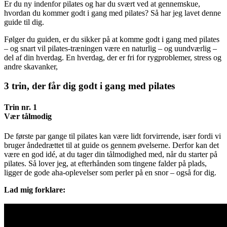
Er du ny indenfor pilates og har du svært ved at gennemskue,
hvordan du kommer godt i gang med pilates? Så har jeg lavet denne
guide til dig.
Følger du guiden, er du sikker på at komme godt i gang med pilates
– og snart vil pilates-træningen være en naturlig – og uundværlig –
del af din hverdag. En hverdag, der er fri for rygproblemer, stress og
andre skavanker,
3 trin, der får dig godt i gang med pilates
Trin nr. 1
Vær tålmodig
De første par gange til pilates kan være lidt forvirrende, især fordi vi
bruger åndedrættet til at guide os gennem øvelserne. Derfor kan det
være en god idé, at du tager din tålmodighed med, når du starter på
pilates. Så lover jeg, at efterhånden som tingene falder på plads,
ligger de gode aha-oplevelser som perler på en snor – også for dig.
Lad mig forklare: