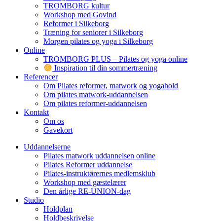
TROMBORG kultur
Workshop med Govind
Reformer i Silkeborg
Træning for seniorer i Silkeborg
Morgen pilates og yoga i Silkeborg
Online
TROMBORG PLUS – Pilates og yoga online
Inspiration til din sommertræning
Referencer
Om Pilates reformer, matwork og yogahold
Om pilates matwork-uddannelsen
Om pilates reformer-uddannelsen
Kontakt
Om os
Gavekort
Uddannelserne
Pilates matwork uddannelsen online
Pilates Reformer uddannelse
Pilates-instruktørernes medlemsklub
Workshop med gæstelærer
Den årlige RE-UNION-dag
Studio
Holdplan
Holdbeskrivelse