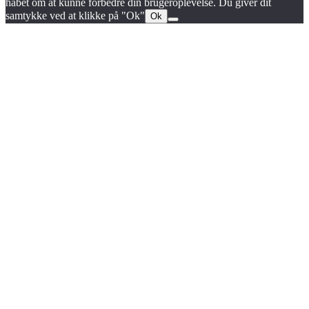
håbet om at kunne forbedre din brugeroplevelse. Du giver dit
samtykke ved at klikke på "Ok"
Ok