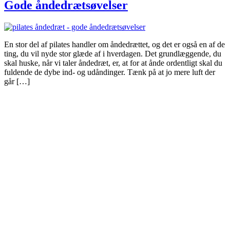
Gode åndedrætsøvelser
En stor del af pilates handler om åndedrættet, og det er også en af de
ting, du vil nyde stor glæde af i hverdagen. Det grundlæggende, du
skal huske, når vi taler åndedræt, er, at for at ånde ordentligt skal du
fuldende de dybe ind- og udåndinger. Tænk på at jo mere luft der
går […]
TROMBORG pilates- og yogastudio
Nygade 1C, 1. sal & Tværgade 24
8600 Silkeborg
Tlf. 2685 1863
CVR 25642430
Copyright 2019 – Pilates-uddannelsen – All Rights Reserved
Følg os på