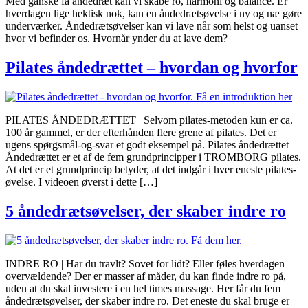
Med ganske få åndedræt kan vi skabe ro, harmoni og balance. Er
hverdagen lige hektisk nok, kan en åndedrætsøvelse i ny og næ gøre
underværker. Åndedrætsøvelser kan vi lave når som helst og uanset
hvor vi befinder os. Hvornår ynder du at lave dem?
Pilates åndedrættet – hvordan og hvorfor
PILATES ÅNDEDRÆTTET | Selvom pilates-metoden kun er ca.
100 år gammel, er der efterhånden flere grene af pilates. Det er
ugens spørgsmål-og-svar et godt eksempel på. Pilates åndedrættet
Åndedrættet er et af de fem grundprincipper i TROMBORG pilates.
At det er et grundprincip betyder, at det indgår i hver eneste pilates-
øvelse. I videoen øverst i dette […]
5 åndedrætsøvelser, der skaber indre ro
INDRE RO | Har du travlt? Sovet for lidt? Eller føles hverdagen
overvældende? Der er masser af måder, du kan finde indre ro på,
uden at du skal investere i en hel times massage. Her får du fem
åndedrætsøvelser, der skaber indre ro. Det eneste du skal bruge er