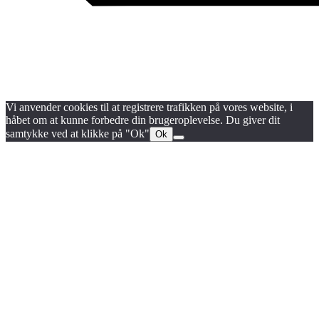
Blog
Handels- og medlemsbetingelser
Persondata- og cookiepolitik
Vi anvender cookies til at registrere trafikken på vores website, i
håbet om at kunne forbedre din brugeroplevelse. Du giver dit
samtykke ved at klikke på "Ok"
Ok