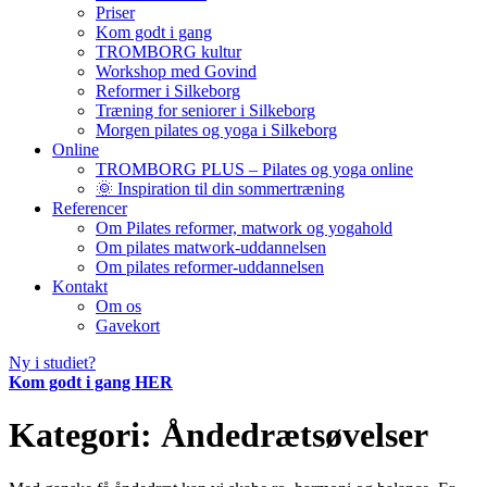
Priser
Kom godt i gang
TROMBORG kultur
Workshop med Govind
Reformer i Silkeborg
Træning for seniorer i Silkeborg
Morgen pilates og yoga i Silkeborg
Online
TROMBORG PLUS – Pilates og yoga online
🌞 Inspiration til din sommertræning
Referencer
Om Pilates reformer, matwork og yogahold
Om pilates matwork-uddannelsen
Om pilates reformer-uddannelsen
Kontakt
Om os
Gavekort
Ny i studiet?
Kom godt i gang HER
Kategori:
Åndedrætsøvelser