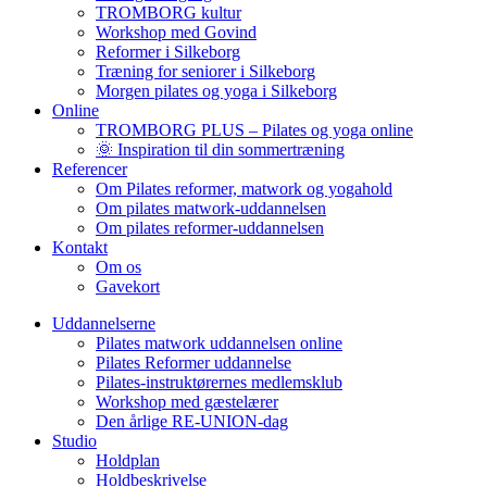
TROMBORG kultur
Workshop med Govind
Reformer i Silkeborg
Træning for seniorer i Silkeborg
Morgen pilates og yoga i Silkeborg
Online
TROMBORG PLUS – Pilates og yoga online
🌞 Inspiration til din sommertræning
Referencer
Om Pilates reformer, matwork og yogahold
Om pilates matwork-uddannelsen
Om pilates reformer-uddannelsen
Kontakt
Om os
Gavekort
Uddannelserne
Pilates matwork uddannelsen online
Pilates Reformer uddannelse
Pilates-instruktørernes medlemsklub
Workshop med gæstelærer
Den årlige RE-UNION-dag
Studio
Holdplan
Holdbeskrivelse