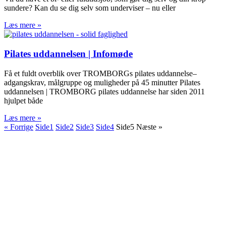
sundere? Kan du se dig selv som underviser – nu eller
Læs mere »
Pilates uddannelsen | Infomøde
Få et fuldt overblik over TROMBORGs pilates uddannelse–
adgangskrav, målgruppe og muligheder på 45 minutter Pilates
uddannelsen | TROMBORG pilates uddannelse har siden 2011
hjulpet både
Læs mere »
« Forrige
Side
1
Side
2
Side
3
Side
4
Side
5
Næste »
TROMBORG pilates- og yogastudio
Nygade 1C, 1. sal & Tværgade 24
8600 Silkeborg
Tlf. 2685 1863
CVR 25642430
Copyright 2019 – Pilates-uddannelsen – All Rights Reserved