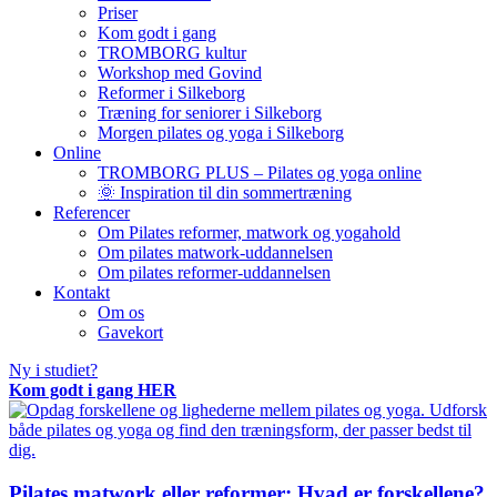
Priser
Kom godt i gang
TROMBORG kultur
Workshop med Govind
Reformer i Silkeborg
Træning for seniorer i Silkeborg
Morgen pilates og yoga i Silkeborg
Online
TROMBORG PLUS – Pilates og yoga online
🌞 Inspiration til din sommertræning
Referencer
Om Pilates reformer, matwork og yogahold
Om pilates matwork-uddannelsen
Om pilates reformer-uddannelsen
Kontakt
Om os
Gavekort
Ny i studiet?
Kom godt i gang HER
Pilates matwork eller reformer: Hvad er forskellene?