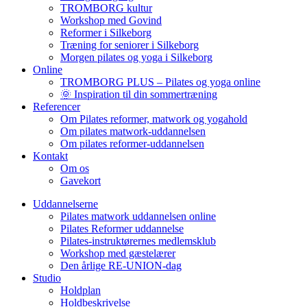
TROMBORG kultur
Workshop med Govind
Reformer i Silkeborg
Træning for seniorer i Silkeborg
Morgen pilates og yoga i Silkeborg
Online
TROMBORG PLUS – Pilates og yoga online
🌞 Inspiration til din sommertræning
Referencer
Om Pilates reformer, matwork og yogahold
Om pilates matwork-uddannelsen
Om pilates reformer-uddannelsen
Kontakt
Om os
Gavekort
Uddannelserne
Pilates matwork uddannelsen online
Pilates Reformer uddannelse
Pilates-instruktørernes medlemsklub
Workshop med gæstelærer
Den årlige RE-UNION-dag
Studio
Holdplan
Holdbeskrivelse