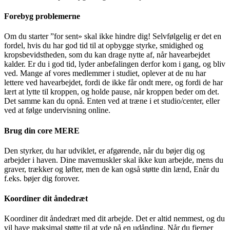
Forebyg problemerne
Om du starter ”for sent» skal ikke hindre dig! Selvfølgelig er det en
fordel, hvis du har god tid til at opbygge styrke, smidighed og
kropsbevidstheden, som du kan drage nytte af, når havearbejdet
kalder. Er du i god tid, lyder anbefalingen derfor kom i gang, og bliv
ved. Mange af vores medlemmer i studiet, oplever at de nu har
lettere ved havearbejdet, fordi de ikke får ondt mere, og fordi de har
lært at lytte til kroppen, og holde pause, når kroppen beder om det.
Det samme kan du opnå. Enten ved at træne i et studio/center, eller
ved at følge undervisning online.
Brug din core MERE
Den styrker, du har udviklet, er afgørende, når du bøjer dig og
arbejder i haven. Dine mavemuskler skal ikke kun arbejde, mens du
graver, trækker og løfter, men de kan også støtte din lænd, Enår du
f.eks. bøjer dig forover.
Koordiner dit åndedræt
Koordiner dit åndedræt med dit arbejde. Det er altid nemmest, og du
vil have maksimal støtte til at yde på en udånding. Når du fjerner