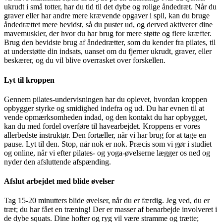
ukrudt i små totter, har du tid til det dybe og rolige åndedræt. Når du
graver eller har andre mere krævende opgaver i spil, kan du bruge
åndedrættet mere bevidst, så du puster ud, og derved aktiverer dine
mavemuskler, der hvor du har brug for mere støtte og flere kræfter.
Brug den bevidste brug af åndedrætter, som du kender fra pilates, til
at understøtte din indsats, uanset om du fjerner ukrudt, graver, eller
beskærer, og du vil blive overrasket over forskellen.
Lyt til kroppen
Gennem pilates-undervisningen har du oplevet, hvordan kroppen
opbygger styrke og smidighed indefra og ud. Du har evnen til at
vende opmærksomheden indad, og den kontakt du har opbygget,
kan du med fordel overføre til havearbejdet. Kroppens er vores
allerbedste instruktør. Den fortæller, når vi har brug for at tage en
pause. Lyt til den. Stop, når nok er nok. Præcis som vi gør i studiet
og online, når vi efter pilates- og yoga-øvelserne lægger os ned og
nyder den afsluttende afspænding.
Afslut arbejdet med blide øvelser
Tag 15-20 minutters blide øvelser, når du er færdig. Jeg ved, du er
træt; du har fået en træning! Der er masser af benarbejde involveret i
de dybe squats. Dine hofter og ryg vil være stramme og trætte;