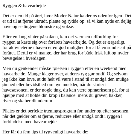
Ryggen & havearbejde
Det er den tid på året, hvor Moder Natur kalder os udenfor igen. Det
er tid til at fjerne ukrudt, plante og rydde op, så vi kan nyde en dejlig
have og se tingene blomstre og vokse.
Efter en lang vinter på sofaen, kan det være en udfordring for
ryggen at kaste sig over forårets havearbejde. Og det er ærgerligt,
for aktiviteterne i haven er en god mulighed for at få en sund start på
foråret. Dertil er vi mange, der har brug for både frisk luft og nyder
bevægelse i hverdagen.
Men du genkender måske følelsen i ryggen efter en weekend med
havearbejde. Mange klager over, at deres ryg gør ondt! Og selvom
jeg ikke kan love, at du helt vil være i stand til at undgå den mulige
ømhed eller bevidsthed om nye muskler, når du starter i
havesæsonen, er der nogle ting, du kan være opmærksom på, for at
hjælpe med at holde din krop i balance. mens du graver, hakker,
river og skaber dit uderum.
Pilates er det perfekte træningsprogram før, under og efter sæsonen,
når det gælder om at fjerne, reducere eller undgå ondt i ryggen i
forbindelse med havearbejde
Her får du fem tips til rygvenligt havearbejde: