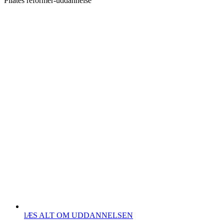
Pilates reformer-uddannelse
lÆS ALT OM UDDANNELSEN