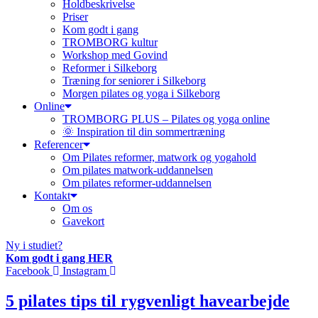
Holdbeskrivelse
Priser
Kom godt i gang
TROMBORG kultur
Workshop med Govind
Reformer i Silkeborg
Træning for seniorer i Silkeborg
Morgen pilates og yoga i Silkeborg
Online
TROMBORG PLUS – Pilates og yoga online
🌞 Inspiration til din sommertræning
Referencer
Om Pilates reformer, matwork og yogahold
Om pilates matwork-uddannelsen
Om pilates reformer-uddannelsen
Kontakt
Om os
Gavekort
Ny i studiet?
Kom godt i gang HER
Facebook
Instagram
5 pilates tips til rygvenligt havearbejde