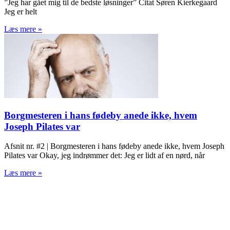
”Jeg har gået mig til de bedste løsninger” Citat Søren Kierkegaard
Jeg er helt
Læs mere »
Borgmesteren i hans fødeby anede ikke, hvem
Joseph Pilates var
Afsnit nr. #2 | Borgmesteren i hans fødeby anede ikke, hvem Joseph
Pilates var Okay, jeg indrømmer det: Jeg er lidt af en nørd, når
Læs mere »
TROMBORG pilates- og yogastudio
Nygade 1C, 1. sal & Tværgade 24
8600 Silkeborg