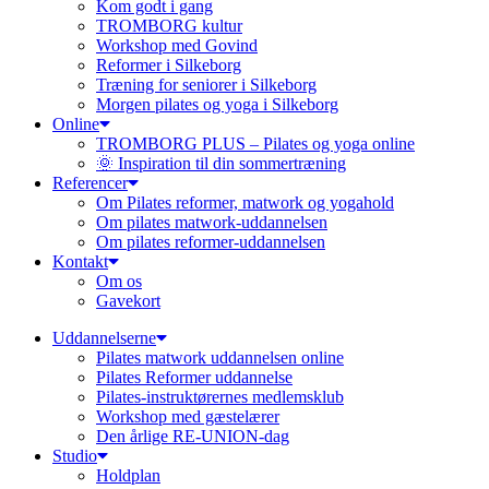
Kom godt i gang
TROMBORG kultur
Workshop med Govind
Reformer i Silkeborg
Træning for seniorer i Silkeborg
Morgen pilates og yoga i Silkeborg
Online
TROMBORG PLUS – Pilates og yoga online
🌞 Inspiration til din sommertræning
Referencer
Om Pilates reformer, matwork og yogahold
Om pilates matwork-uddannelsen
Om pilates reformer-uddannelsen
Kontakt
Om os
Gavekort
Uddannelserne
Pilates matwork uddannelsen online
Pilates Reformer uddannelse
Pilates-instruktørernes medlemsklub
Workshop med gæstelærer
Den årlige RE-UNION-dag
Studio
Holdplan