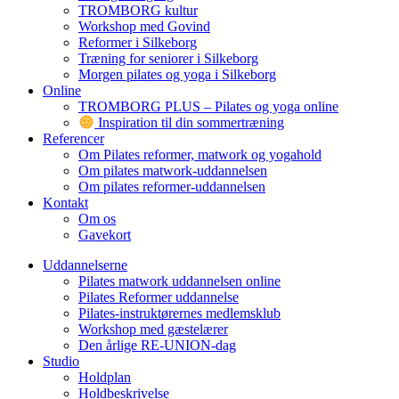
TROMBORG kultur
Workshop med Govind
Reformer i Silkeborg
Træning for seniorer i Silkeborg
Morgen pilates og yoga i Silkeborg
Online
TROMBORG PLUS – Pilates og yoga online
Inspiration til din sommertræning
Referencer
Om Pilates reformer, matwork og yogahold
Om pilates matwork-uddannelsen
Om pilates reformer-uddannelsen
Kontakt
Om os
Gavekort
Uddannelserne
Pilates matwork uddannelsen online
Pilates Reformer uddannelse
Pilates-instruktørernes medlemsklub
Workshop med gæstelærer
Den årlige RE-UNION-dag
Studio
Holdplan
Holdbeskrivelse