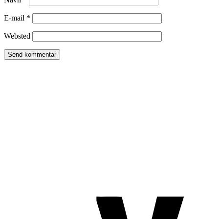
E-mail
*
Websted
TROMBORG pilates- og yogastudio
Nygade 1C, 1. sal & Tværgade 24
8600 Silkeborg
Tlf. 2685 1863
CVR 25642430
Copyright 2019 – Pilates-uddannelsen – All Rights Reserved
Følg os på