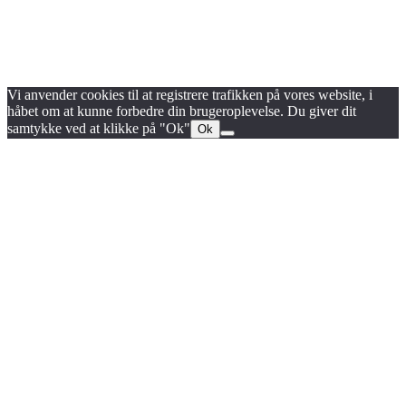
Blog
Handels- og medlemsbetingelser
Persondata- og cookiepolitik
Vi anvender cookies til at registrere trafikken på vores website, i
håbet om at kunne forbedre din brugeroplevelse. Du giver dit
samtykke ved at klikke på "Ok"
Ok