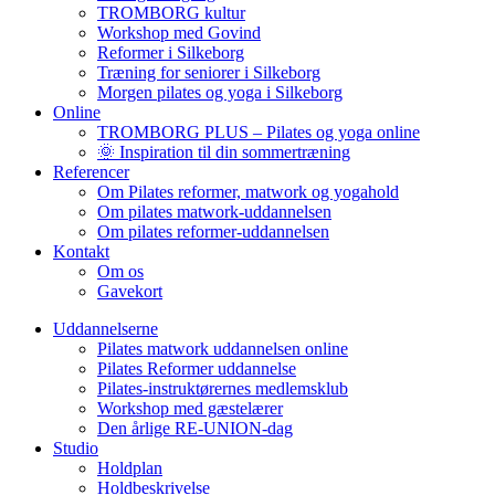
TROMBORG kultur
Workshop med Govind
Reformer i Silkeborg
Træning for seniorer i Silkeborg
Morgen pilates og yoga i Silkeborg
Online
TROMBORG PLUS – Pilates og yoga online
🌞 Inspiration til din sommertræning
Referencer
Om Pilates reformer, matwork og yogahold
Om pilates matwork-uddannelsen
Om pilates reformer-uddannelsen
Kontakt
Om os
Gavekort
Uddannelserne
Pilates matwork uddannelsen online
Pilates Reformer uddannelse
Pilates-instruktørernes medlemsklub
Workshop med gæstelærer
Den årlige RE-UNION-dag
Studio
Holdplan
Holdbeskrivelse