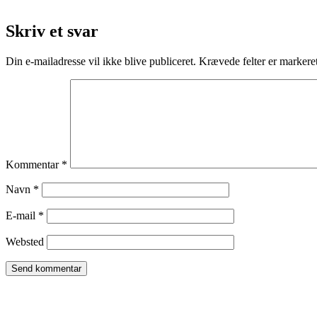
Skriv et svar
Din e-mailadresse vil ikke blive publiceret.
Krævede felter er marker
Kommentar
*
Navn
*
E-mail
*
Websted
TROMBORG pilates- og yogastudio