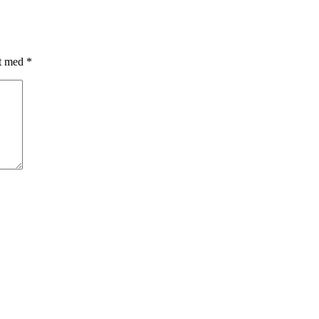
et med
*