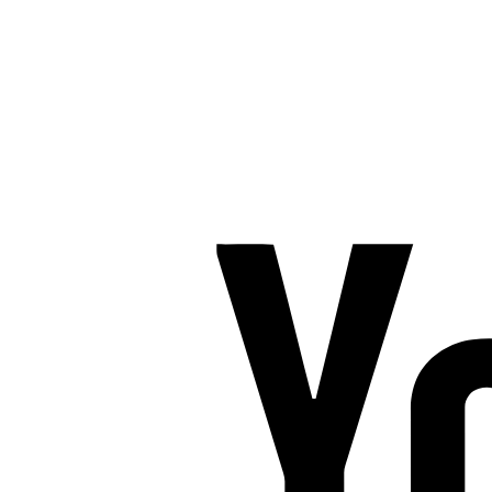
Nygade 1C, 1. sal & Tværgade 24
8600 Silkeborg
Tlf. 2685 1863
CVR 25642430
Copyright 2019 – Pilates-uddannelsen – All Rights Reserved
Følg os på