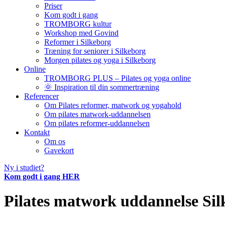
Priser
Kom godt i gang
TROMBORG kultur
Workshop med Govind
Reformer i Silkeborg
Træning for seniorer i Silkeborg
Morgen pilates og yoga i Silkeborg
Online
TROMBORG PLUS – Pilates og yoga online
🌞 Inspiration til din sommertræning
Referencer
Om Pilates reformer, matwork og yogahold
Om pilates matwork-uddannelsen
Om pilates reformer-uddannelsen
Kontakt
Om os
Gavekort
Ny i studiet?
Kom godt i gang HER
Pilates matwork uddannelse Silk