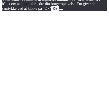
håbet om at kunne forbedre din brugeroplevelse. Du giver dit
samtykke ved at klikke på "Ok"
Ok