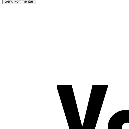
TROMBORG pilates- og yogastudio
Nygade 1C, 1. sal & Tværgade 24
8600 Silkeborg
Tlf. 2685 1863
CVR 25642430
Copyright 2019 – Pilates-uddannelsen – All Rights Reserved
Følg os på