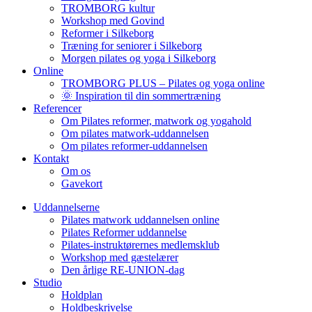
TROMBORG kultur
Workshop med Govind
Reformer i Silkeborg
Træning for seniorer i Silkeborg
Morgen pilates og yoga i Silkeborg
Online
TROMBORG PLUS – Pilates og yoga online
🌞 Inspiration til din sommertræning
Referencer
Om Pilates reformer, matwork og yogahold
Om pilates matwork-uddannelsen
Om pilates reformer-uddannelsen
Kontakt
Om os
Gavekort
Uddannelserne
Pilates matwork uddannelsen online
Pilates Reformer uddannelse
Pilates-instruktørernes medlemsklub
Workshop med gæstelærer
Den årlige RE-UNION-dag
Studio
Holdplan
Holdbeskrivelse