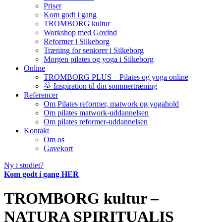
Priser
Kom godt i gang
TROMBORG kultur
Workshop med Govind
Reformer i Silkeborg
Træning for seniorer i Silkeborg
Morgen pilates og yoga i Silkeborg
Online
TROMBORG PLUS – Pilates og yoga online
🌞 Inspiration til din sommertræning
Referencer
Om Pilates reformer, matwork og yogahold
Om pilates matwork-uddannelsen
Om pilates reformer-uddannelsen
Kontakt
Om os
Gavekort
Ny i studiet?
Kom godt i gang HER
TROMBORG kultur –
NATURA SPIRITUALIS