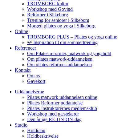
TROMBORG kultur
Workshop med Govind
Reformer i Silkeborg
Træning for seniorer i Silkeborg
Morgen pilates og yoga i Silkeborg
Online
TROMBORG PLUS – Pilates og yoga online
🌞 Inspiration til din sommertræning
Referencer
Om Pilates reformer, matwork og yogahold
Om pilates matwork-uddannelsen
Om pilates reformer-uddannelsen
Kontakt
Om os
Gavekort
Uddannelserne
Pilates matwork uddannelsen online
Pilates Reformer uddannelse
Pilates-instruktørernes medlemsklub
Workshop med gæstelærer
Den årlige RE-UNION-dag
Studio
Holdplan
Holdbeskrivelse