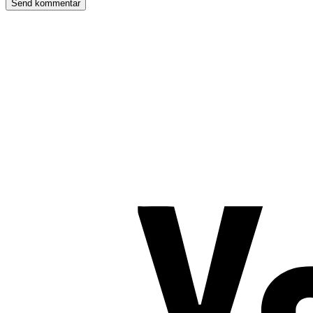
TROMBORG pilates- og yogastudio
Nygade 1C, 1. sal & Tværgade 24
8600 Silkeborg
Tlf. 2685 1863
CVR 25642430
Copyright 2019 – Pilates-uddannelsen – All Rights Reserved
Følg os på