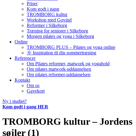
Priser
Kom godt i gang
TROMBORG kultur
Workshop med Govind
Reformer i Silkeborg
Træning for seniorer i Silkeborg
Morgen pilates og yoga i Silkeborg
Online
TROMBORG PLUS – Pilates og yoga online
🌞 Inspiration til din sommertræning
Referencer
Om Pilates reformer, matwork og yogahold
Om pilates matwork-uddannelsen
Om pilates reformer-uddannelsen
Kontakt
Om os
Gavekort
Ny i studiet?
Kom godt i gang HER
TROMBORG kultur – Jordens
søjler (1)