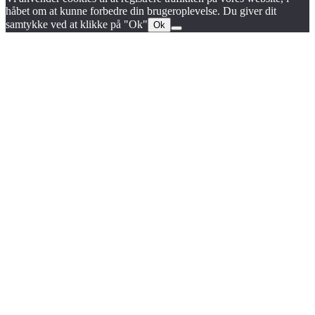
håbet om at kunne forbedre din brugeroplevelse. Du giver dit
samtykke ved at klikke på "Ok"
Ok