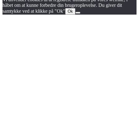
håbet om at kunne forbedre din brugeroplevelse. Du giver dit
samtykke ved at klikke på "Ok"
Ok