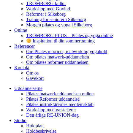
TROMBORG kultur
Workshop med Govind
Reformer i Silkeborg
Træning for seniorer i Silkeborg
Morgen pilates og yoga i Silkeborg
Online
TROMBORG PLUS – Pilates og yoga online
Inspiration til din sommertræning
Referencer
Om Pilates reformer, matwork og yogahold
Om pilates matwork-uddannelsen
Om pilates reformer-uddannelsen
Kontakt
Om os
Gavekort
Uddannelserne
Pilates matwork uddannelsen online
Pilates Reformer uddannelse
Pilates-instruktørernes medlemsklub
Workshop med gæstelærer
Den årlige RE-UNION-dag
Studio
Holdplan
Holdbeskrivelse