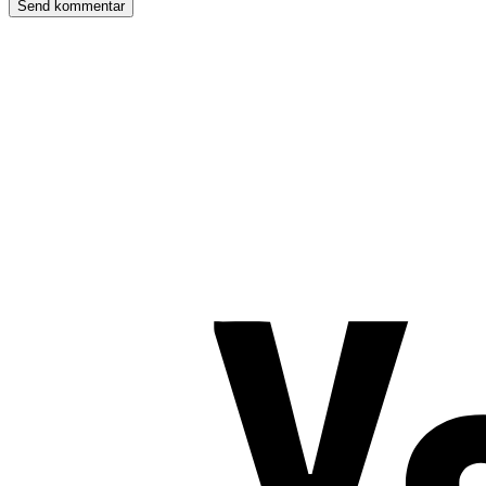
TROMBORG pilates- og yogastudio
Nygade 1C, 1. sal & Tværgade 24
8600 Silkeborg
Tlf. 2685 1863
CVR 25642430
Copyright 2019 – Pilates-uddannelsen – All Rights Reserved
Følg os på