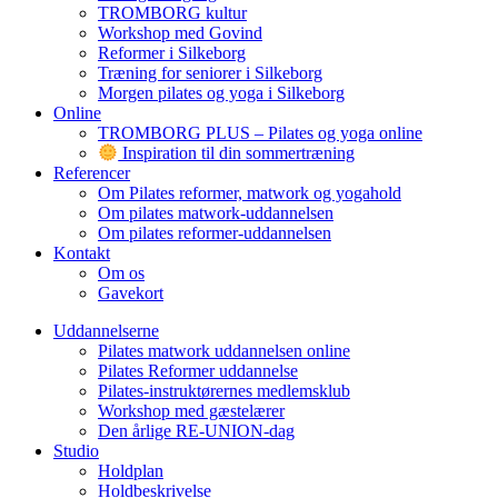
TROMBORG kultur
Workshop med Govind
Reformer i Silkeborg
Træning for seniorer i Silkeborg
Morgen pilates og yoga i Silkeborg
Online
TROMBORG PLUS – Pilates og yoga online
Inspiration til din sommertræning
Referencer
Om Pilates reformer, matwork og yogahold
Om pilates matwork-uddannelsen
Om pilates reformer-uddannelsen
Kontakt
Om os
Gavekort
Uddannelserne
Pilates matwork uddannelsen online
Pilates Reformer uddannelse
Pilates-instruktørernes medlemsklub
Workshop med gæstelærer
Den årlige RE-UNION-dag
Studio
Holdplan
Holdbeskrivelse