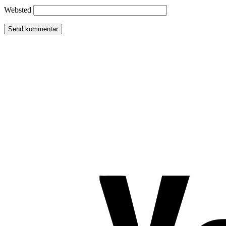
Websted
TROMBORG pilates- og yogastudio
Nygade 1C, 1. sal & Tværgade 24
8600 Silkeborg
Tlf. 2685 1863
CVR 25642430
Copyright 2019 – Pilates-uddannelsen – All Rights Reserved
Følg os på