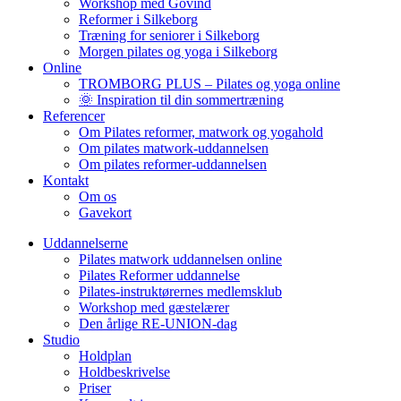
Workshop med Govind
Reformer i Silkeborg
Træning for seniorer i Silkeborg
Morgen pilates og yoga i Silkeborg
Online
TROMBORG PLUS – Pilates og yoga online
🌞 Inspiration til din sommertræning
Referencer
Om Pilates reformer, matwork og yogahold
Om pilates matwork-uddannelsen
Om pilates reformer-uddannelsen
Kontakt
Om os
Gavekort
Uddannelserne
Pilates matwork uddannelsen online
Pilates Reformer uddannelse
Pilates-instruktørernes medlemsklub
Workshop med gæstelærer
Den årlige RE-UNION-dag
Studio
Holdplan
Holdbeskrivelse
Priser