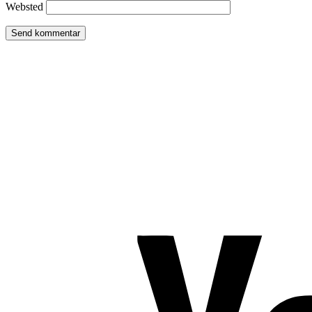
Websted
TROMBORG pilates- og yogastudio
Nygade 1C, 1. sal & Tværgade 24
8600 Silkeborg
Tlf. 2685 1863
CVR 25642430
Copyright 2019 – Pilates-uddannelsen – All Rights Reserved
Følg os på