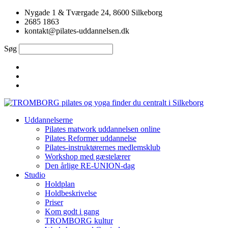
Videre
Nygade 1 & Tværgade 24, 8600 Silkeborg
til
2685 1863
indhold
kontakt@pilates-uddannelsen.dk
Søg
Uddannelserne
Pilates matwork uddannelsen online
Pilates Reformer uddannelse
Pilates-instruktørernes medlemsklub
Workshop med gæstelærer
Den årlige RE-UNION-dag
Studio
Holdplan
Holdbeskrivelse
Priser
Kom godt i gang
TROMBORG kultur