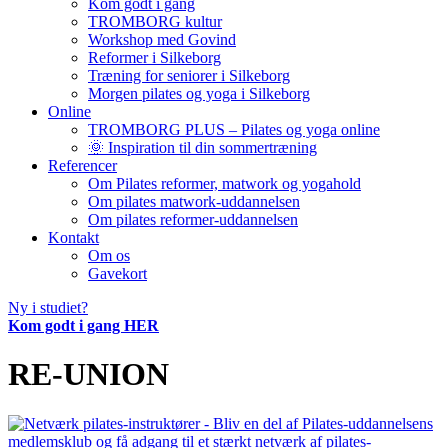
Kom godt i gang
TROMBORG kultur
Workshop med Govind
Reformer i Silkeborg
Træning for seniorer i Silkeborg
Morgen pilates og yoga i Silkeborg
Online
TROMBORG PLUS – Pilates og yoga online
🌞 Inspiration til din sommertræning
Referencer
Om Pilates reformer, matwork og yogahold
Om pilates matwork-uddannelsen
Om pilates reformer-uddannelsen
Kontakt
Om os
Gavekort
Ny i studiet?
Kom godt i gang HER
RE-UNION