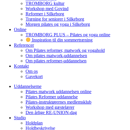
TROMBORG kultur
Workshop med Govind
Reformer i Silkeborg
Træning for seniorer i Silkeborg
Morgen pilates og yoga i Silkeborg
Online
TROMBORG PLUS – Pilates og yoga online
Inspiration til din sommertræning
Referencer
Om Pilates reformer, matwork og yogahold
Om pilates matwork-uddannelsen
Om pilates reformer-uddannelsen
Kontakt
Om os
Gavekort
Uddannelserne
Pilates matwork uddannelsen online
Pilates Reformer uddannelse
Pilates-instruktørernes medlemsklub
Workshop med gæstelærer
Den årlige RE-UNION-dag
Studio
Holdplan
Holdbeskrivelse