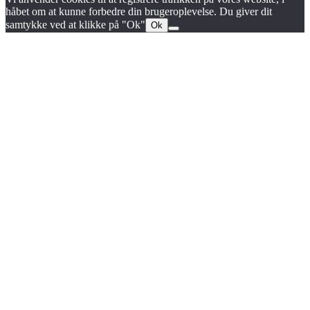
håbet om at kunne forbedre din brugeroplevelse. Du giver dit
samtykke ved at klikke på "Ok"
Ok