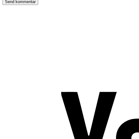
TROMBORG pilates- og yogastudio
Nygade 1C, 1. sal & Tværgade 24
8600 Silkeborg
Tlf. 2685 1863
CVR 25642430
Copyright 2019 – Pilates-uddannelsen – All Rights Reserved
Følg os på