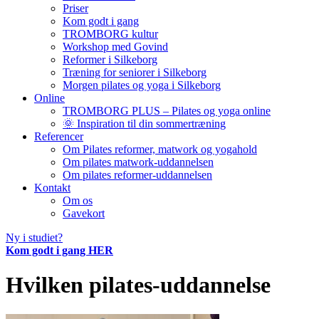
Priser
Kom godt i gang
TROMBORG kultur
Workshop med Govind
Reformer i Silkeborg
Træning for seniorer i Silkeborg
Morgen pilates og yoga i Silkeborg
Online
TROMBORG PLUS – Pilates og yoga online
🌞 Inspiration til din sommertræning
Referencer
Om Pilates reformer, matwork og yogahold
Om pilates matwork-uddannelsen
Om pilates reformer-uddannelsen
Kontakt
Om os
Gavekort
Ny i studiet?
Kom godt i gang HER
Hvilken pilates-uddannelse