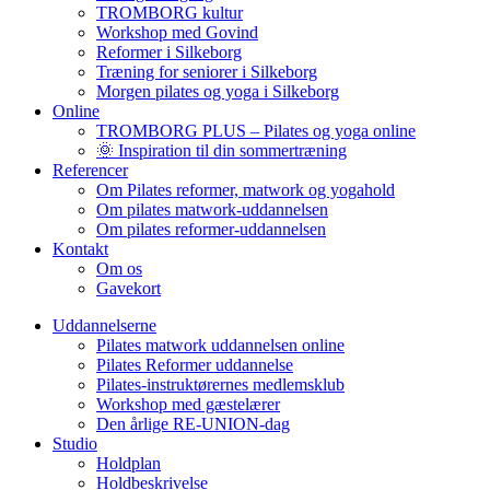
TROMBORG kultur
Workshop med Govind
Reformer i Silkeborg
Træning for seniorer i Silkeborg
Morgen pilates og yoga i Silkeborg
Online
TROMBORG PLUS – Pilates og yoga online
🌞 Inspiration til din sommertræning
Referencer
Om Pilates reformer, matwork og yogahold
Om pilates matwork-uddannelsen
Om pilates reformer-uddannelsen
Kontakt
Om os
Gavekort
Uddannelserne
Pilates matwork uddannelsen online
Pilates Reformer uddannelse
Pilates-instruktørernes medlemsklub
Workshop med gæstelærer
Den årlige RE-UNION-dag
Studio
Holdplan
Holdbeskrivelse