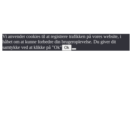
Blog
Handels- og medlemsbetingelser
Persondata- og cookiepolitik
Vi anvender cookies til at registrere trafikken på vores website, i
håbet om at kunne forbedre din brugeroplevelse. Du giver dit
samtykke ved at klikke på "Ok"
Ok