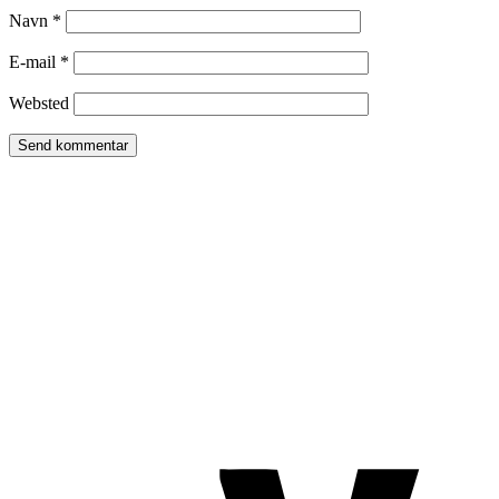
Navn
*
E-mail
*
Websted
TROMBORG pilates- og yogastudio
Nygade 1C, 1. sal & Tværgade 24
8600 Silkeborg
Tlf. 2685 1863
CVR 25642430
Copyright 2019 – Pilates-uddannelsen – All Rights Reserved
Følg os på