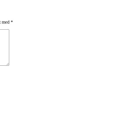
et med
*