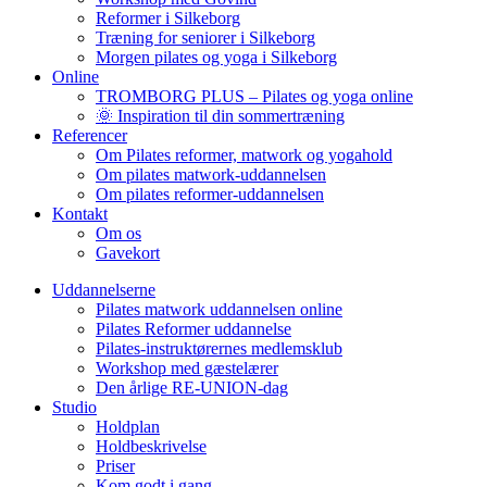
Reformer i Silkeborg
Træning for seniorer i Silkeborg
Morgen pilates og yoga i Silkeborg
Online
TROMBORG PLUS – Pilates og yoga online
🌞 Inspiration til din sommertræning
Referencer
Om Pilates reformer, matwork og yogahold
Om pilates matwork-uddannelsen
Om pilates reformer-uddannelsen
Kontakt
Om os
Gavekort
Uddannelserne
Pilates matwork uddannelsen online
Pilates Reformer uddannelse
Pilates-instruktørernes medlemsklub
Workshop med gæstelærer
Den årlige RE-UNION-dag
Studio
Holdplan
Holdbeskrivelse
Priser
Kom godt i gang