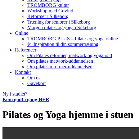
TROMBORG kultur
Workshop med Govind
Reformer i Silkeborg
Træning for seniorer i Silkeborg
Morgen pilates og yoga i Silkeborg
Online
TROMBORG PLUS – Pilates og yoga online
🌞 Inspiration til din sommertræning
Referencer
Om Pilates reformer, matwork og yogahold
Om pilates matwork-uddannelsen
Om pilates reformer-uddannelsen
Kontakt
Om os
Gavekort
Ny i studiet?
Kom godt i gang HER
Pilates og Yoga hjemme i stuen