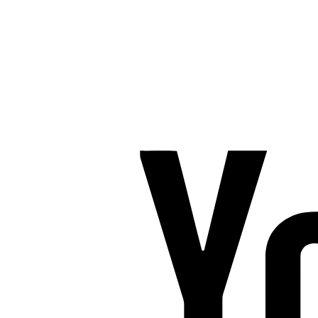
8600 Silkeborg
Tlf. 2685 1863
CVR 25642430
Copyright 2019 – Pilates-uddannelsen – All Rights Reserved
Følg os på