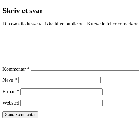
Skriv et svar
Din e-mailadresse vil ikke blive publiceret.
Krævede felter er marker
Kommentar
*
Navn
*
E-mail
*
Websted
TROMBORG pilates- og yogastudio
Nygade 1C, 1. sal & Tværgade 24