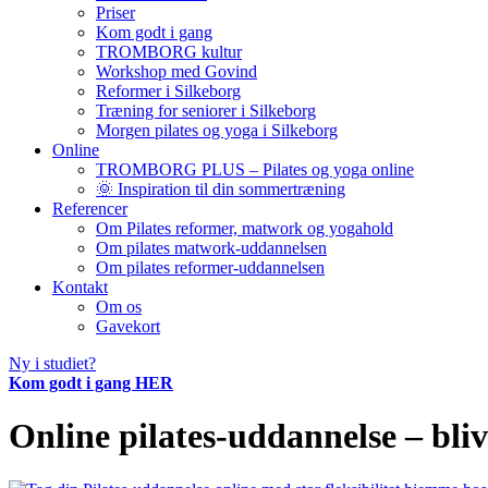
Priser
Kom godt i gang
TROMBORG kultur
Workshop med Govind
Reformer i Silkeborg
Træning for seniorer i Silkeborg
Morgen pilates og yoga i Silkeborg
Online
TROMBORG PLUS – Pilates og yoga online
🌞 Inspiration til din sommertræning
Referencer
Om Pilates reformer, matwork og yogahold
Om pilates matwork-uddannelsen
Om pilates reformer-uddannelsen
Kontakt
Om os
Gavekort
Ny i studiet?
Kom godt i gang HER
Online pilates-uddannelse – bliv