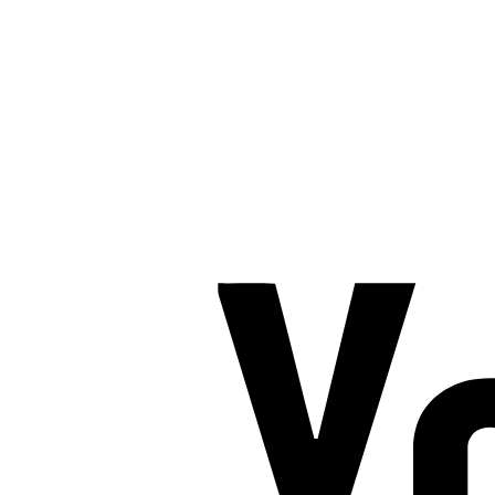
TROMBORG pilates- og yogastudio
Nygade 1C, 1. sal & Tværgade 24
8600 Silkeborg
Tlf. 2685 1863
CVR 25642430
Copyright 2019 – Pilates-uddannelsen – All Rights Reserved
Følg os på