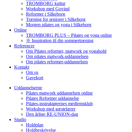
TROMBORG kultur
Workshop med Govind
Reformer i Silkeborg
Træning for seniorer i Silkeborg
Morgen pilates og yoga i Silkeborg
Online
TROMBORG PLUS – Pilates og yoga online
🌞 Inspiration til din sommertræning
Referencer
Om Pilates reformer, matwork og yogahold
Om pilates matwork-uddannelsen
Om pilates reformer-uddannelsen
Kontakt
Om os
Gavekort
Uddannelserne
Pilates matwork uddannelsen online
Pilates Reformer uddannelse
Pilates-instruktørernes medlemsklub
Workshop med gæstelærer
Den årlige RE-UNION-dag
Studio
Holdplan
Holdbeskrivelse