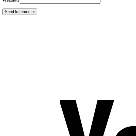
Websted
TROMBORG pilates- og yogastudio
Nygade 1C, 1. sal & Tværgade 24
8600 Silkeborg
Tlf. 2685 1863
CVR 25642430
Copyright 2019 – Pilates-uddannelsen – All Rights Reserved
Følg os på