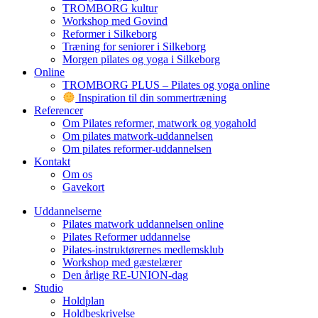
TROMBORG kultur
Workshop med Govind
Reformer i Silkeborg
Træning for seniorer i Silkeborg
Morgen pilates og yoga i Silkeborg
Online
TROMBORG PLUS – Pilates og yoga online
Inspiration til din sommertræning
Referencer
Om Pilates reformer, matwork og yogahold
Om pilates matwork-uddannelsen
Om pilates reformer-uddannelsen
Kontakt
Om os
Gavekort
Uddannelserne
Pilates matwork uddannelsen online
Pilates Reformer uddannelse
Pilates-instruktørernes medlemsklub
Workshop med gæstelærer
Den årlige RE-UNION-dag
Studio
Holdplan
Holdbeskrivelse