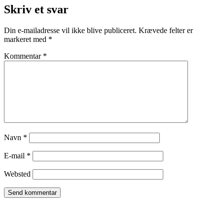
Skriv et svar
Din e-mailadresse vil ikke blive publiceret.
Krævede felter er
markeret med
*
Kommentar
*
Navn
*
E-mail
*
Websted
TROMBORG pilates- og yogastudio