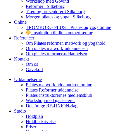
Workshop med Govind
Reformer i Silkeborg
Træning for seniorer i Silkeborg
Morgen pilates og yoga i Silkeborg
Online
TROMBORG PLUS – Pilates og yoga online
Inspiration til din sommertræning
Referencer
Om Pilates reformer, matwork og yogahold
Om pilates matwork-uddannelsen
Om pilates reformer-uddannelsen
Kontakt
Om os
Gavekort
Uddannelserne
Pilates matwork uddannelsen online
Pilates Reformer uddannelse
Pilates-instruktørernes medlemsklub
Workshop med gæstelærer
Den årlige RE-UNION-dag
Studio
Holdplan
Holdbeskrivelse
Priser