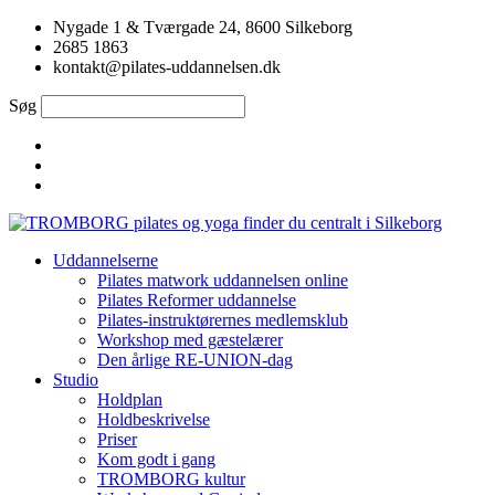
Videre
Nygade 1 & Tværgade 24, 8600 Silkeborg
til
2685 1863
indhold
kontakt@pilates-uddannelsen.dk
Søg
Uddannelserne
Pilates matwork uddannelsen online
Pilates Reformer uddannelse
Pilates-instruktørernes medlemsklub
Workshop med gæstelærer
Den årlige RE-UNION-dag
Studio
Holdplan
Holdbeskrivelse
Priser
Kom godt i gang
TROMBORG kultur