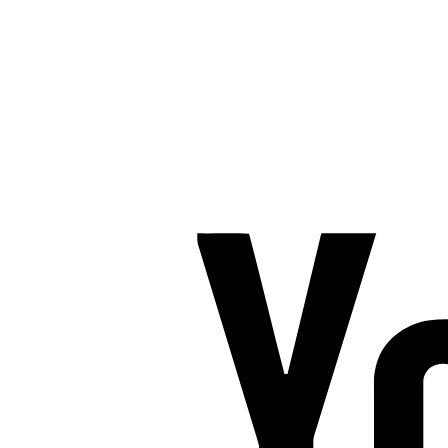
Nygade 1C, 1. sal & Tværgade 24
8600 Silkeborg
Tlf. 2685 1863
CVR 25642430
Copyright 2019 – Pilates-uddannelsen – All Rights Reserved
Følg os på