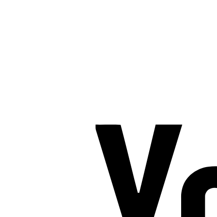
TROMBORG pilates- og yogastudio
Nygade 1C, 1. sal & Tværgade 24
8600 Silkeborg
Tlf. 2685 1863
CVR 25642430
Copyright 2019 – Pilates-uddannelsen – All Rights Reserved
Følg os på