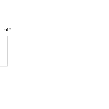
et med
*