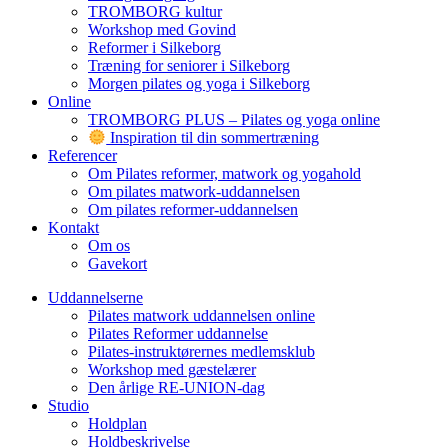
TROMBORG kultur
Workshop med Govind
Reformer i Silkeborg
Træning for seniorer i Silkeborg
Morgen pilates og yoga i Silkeborg
Online
TROMBORG PLUS – Pilates og yoga online
Inspiration til din sommertræning
Referencer
Om Pilates reformer, matwork og yogahold
Om pilates matwork-uddannelsen
Om pilates reformer-uddannelsen
Kontakt
Om os
Gavekort
Uddannelserne
Pilates matwork uddannelsen online
Pilates Reformer uddannelse
Pilates-instruktørernes medlemsklub
Workshop med gæstelærer
Den årlige RE-UNION-dag
Studio
Holdplan
Holdbeskrivelse