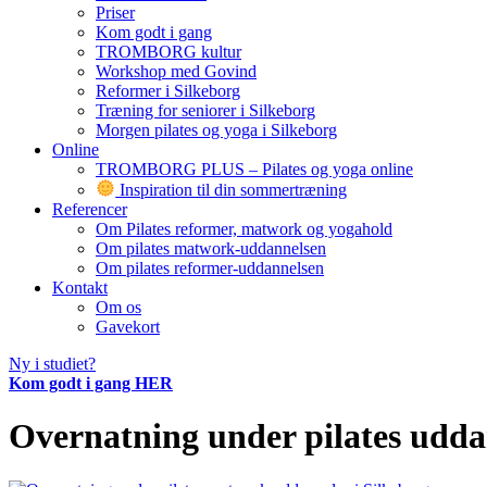
Priser
Kom godt i gang
TROMBORG kultur
Workshop med Govind
Reformer i Silkeborg
Træning for seniorer i Silkeborg
Morgen pilates og yoga i Silkeborg
Online
TROMBORG PLUS – Pilates og yoga online
Inspiration til din sommertræning
Referencer
Om Pilates reformer, matwork og yogahold
Om pilates matwork-uddannelsen
Om pilates reformer-uddannelsen
Kontakt
Om os
Gavekort
Ny i studiet?
Kom godt i gang HER
Overnatning under pilates udda