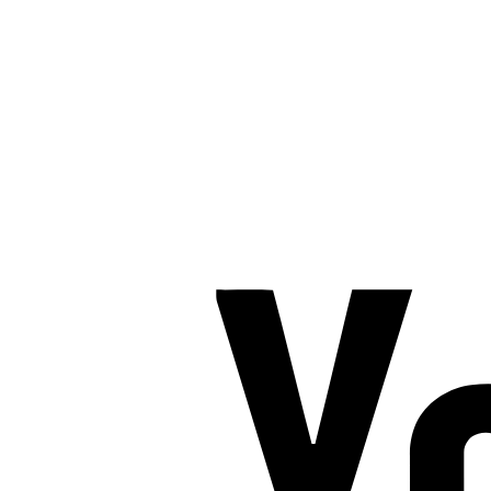
TROMBORG pilates- og yogastudio
Nygade 1C, 1. sal & Tværgade 24
8600 Silkeborg
Tlf. 2685 1863
CVR 25642430
Copyright 2019 – Pilates-uddannelsen – All Rights Reserved
Følg os på