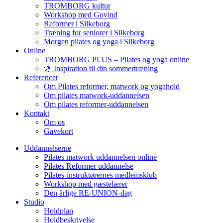
TROMBORG kultur
Workshop med Govind
Reformer i Silkeborg
Træning for seniorer i Silkeborg
Morgen pilates og yoga i Silkeborg
Online
TROMBORG PLUS – Pilates og yoga online
🌞 Inspiration til din sommertræning
Referencer
Om Pilates reformer, matwork og yogahold
Om pilates matwork-uddannelsen
Om pilates reformer-uddannelsen
Kontakt
Om os
Gavekort
Uddannelserne
Pilates matwork uddannelsen online
Pilates Reformer uddannelse
Pilates-instruktørernes medlemsklub
Workshop med gæstelærer
Den årlige RE-UNION-dag
Studio
Holdplan
Holdbeskrivelse