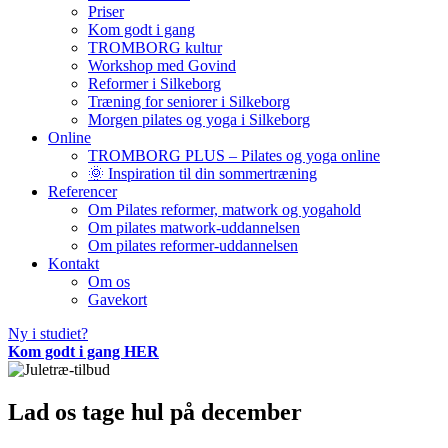
Priser
Kom godt i gang
TROMBORG kultur
Workshop med Govind
Reformer i Silkeborg
Træning for seniorer i Silkeborg
Morgen pilates og yoga i Silkeborg
Online
TROMBORG PLUS – Pilates og yoga online
🌞 Inspiration til din sommertræning
Referencer
Om Pilates reformer, matwork og yogahold
Om pilates matwork-uddannelsen
Om pilates reformer-uddannelsen
Kontakt
Om os
Gavekort
Ny i studiet?
Kom godt i gang HER
Lad os tage hul på december