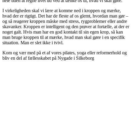
hele tiden at regne livet ud ved at tænke os til, hvad vi skal gøre.
I virkeligheden skal vi lære at komme ned i kroppen og mærke,
hvad der er rigtigt. Det har de fleste af os glemt, hvordan man gør –
og så reagerer kroppen måske med stress, rygproblemer eller andre
skavanker. Kroppen er intelligent og den prøver at fortælle, at der er
noget galt. Hvis man har en god kontakt til sin egen krop, så kan
man bruge kroppen til at mærke, hvad man skal gøre i en specifik
situation. Man er slet ikke i tvivl.
Kom og vær med på et af vores pilates, yoga eller reformerhold og
bliv en del af fællesskabet på Nygade i Silkeborg
TROMBORG pilates- og yogastudio
Nygade 1C, 1. sal & Tværgade 24
8600 Silkeborg
Tlf. 2685 1863
CVR 25642430
Copyright 2019 – Pilates-uddannelsen – All Rights Reserved
Følg os på