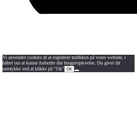
Blog
Handels- og medlemsbetingelser
Persondata- og cookiepolitik
Vi anvender cookies til at registrere trafikken på vores website, i
håbet om at kunne forbedre din brugeroplevelse. Du giver dit
samtykke ved at klikke på "Ok"
Ok