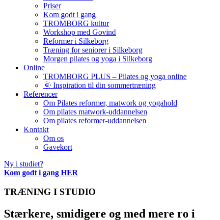
Priser
Kom godt i gang
TROMBORG kultur
Workshop med Govind
Reformer i Silkeborg
Træning for seniorer i Silkeborg
Morgen pilates og yoga i Silkeborg
Online
TROMBORG PLUS – Pilates og yoga online
🌞 Inspiration til din sommertræning
Referencer
Om Pilates reformer, matwork og yogahold
Om pilates matwork-uddannelsen
Om pilates reformer-uddannelsen
Kontakt
Om os
Gavekort
Ny i studiet?
Kom godt i gang HER
TRÆNING I STUDIO
Stærkere, smidigere og med mere ro i