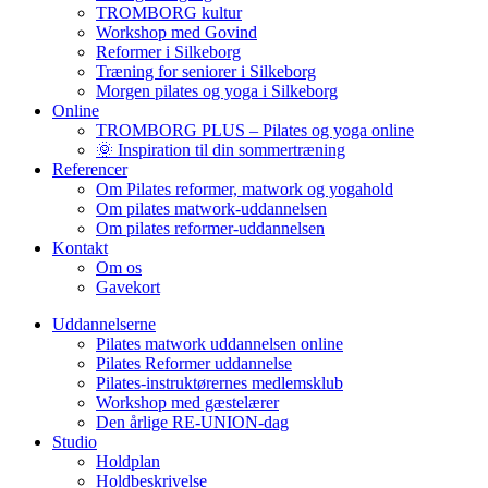
TROMBORG kultur
Workshop med Govind
Reformer i Silkeborg
Træning for seniorer i Silkeborg
Morgen pilates og yoga i Silkeborg
Online
TROMBORG PLUS – Pilates og yoga online
🌞 Inspiration til din sommertræning
Referencer
Om Pilates reformer, matwork og yogahold
Om pilates matwork-uddannelsen
Om pilates reformer-uddannelsen
Kontakt
Om os
Gavekort
Uddannelserne
Pilates matwork uddannelsen online
Pilates Reformer uddannelse
Pilates-instruktørernes medlemsklub
Workshop med gæstelærer
Den årlige RE-UNION-dag
Studio
Holdplan
Holdbeskrivelse