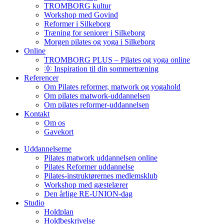
TROMBORG kultur
Workshop med Govind
Reformer i Silkeborg
Træning for seniorer i Silkeborg
Morgen pilates og yoga i Silkeborg
Online
TROMBORG PLUS – Pilates og yoga online
🌞 Inspiration til din sommertræning
Referencer
Om Pilates reformer, matwork og yogahold
Om pilates matwork-uddannelsen
Om pilates reformer-uddannelsen
Kontakt
Om os
Gavekort
Uddannelserne
Pilates matwork uddannelsen online
Pilates Reformer uddannelse
Pilates-instruktørernes medlemsklub
Workshop med gæstelærer
Den årlige RE-UNION-dag
Studio
Holdplan
Holdbeskrivelse