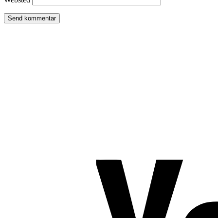
TROMBORG pilates- og yogastudio
Nygade 1C, 1. sal & Tværgade 24
8600 Silkeborg
Tlf. 2685 1863
CVR 25642430
Copyright 2019 – Pilates-uddannelsen – All Rights Reserved
Følg os på