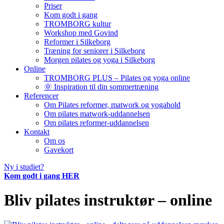
Priser
Kom godt i gang
TROMBORG kultur
Workshop med Govind
Reformer i Silkeborg
Træning for seniorer i Silkeborg
Morgen pilates og yoga i Silkeborg
Online
TROMBORG PLUS – Pilates og yoga online
🌞 Inspiration til din sommertræning
Referencer
Om Pilates reformer, matwork og yogahold
Om pilates matwork-uddannelsen
Om pilates reformer-uddannelsen
Kontakt
Om os
Gavekort
Ny i studiet?
Kom godt i gang HER
Bliv pilates instruktør – online