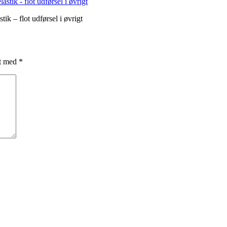
tik – flot udførsel i øvrigt
et med
*