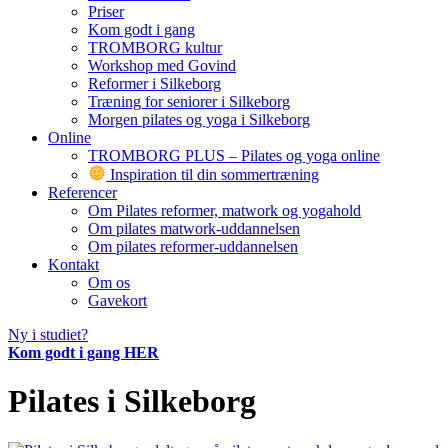
Priser
Kom godt i gang
TROMBORG kultur
Workshop med Govind
Reformer i Silkeborg
Træning for seniorer i Silkeborg
Morgen pilates og yoga i Silkeborg
Online
TROMBORG PLUS – Pilates og yoga online
Inspiration til din sommertræning
Referencer
Om Pilates reformer, matwork og yogahold
Om pilates matwork-uddannelsen
Om pilates reformer-uddannelsen
Kontakt
Om os
Gavekort
Ny i studiet?
Kom godt i gang HER
Pilates i Silkeborg