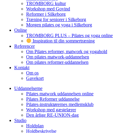
TROMBORG kultur
Workshop med Govind
Reformer i Silkeborg
Træning for seniorer i Silkeborg
Morgen pilates og yoga i Silkeborg
Online
TROMBORG PLUS – Pilates og yoga online
Inspiration til din sommertræning
Referencer
Om Pilates reformer, matwork og yogahold
Om pilates matwork-uddannelsen
Om pilates reformer-uddannelsen
Kontakt
Om os
Gavekort
Uddannelserne
Pilates matwork uddannelsen online
Pilates Reformer uddannelse
Pilates-instruktørernes medlemsklub
Workshop med gæstelærer
Den årlige RE-UNION-dag
Studio
Holdplan
Holdbeskrivelse