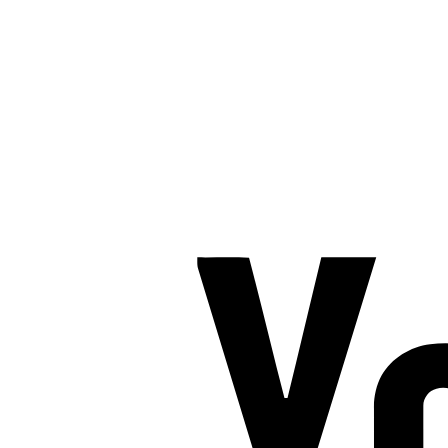
TROMBORG pilates- og yogastudio
Nygade 1C, 1. sal & Tværgade 24
8600 Silkeborg
Tlf. 2685 1863
CVR 25642430
Copyright 2019 – Pilates-uddannelsen – All Rights Reserved
Følg os på