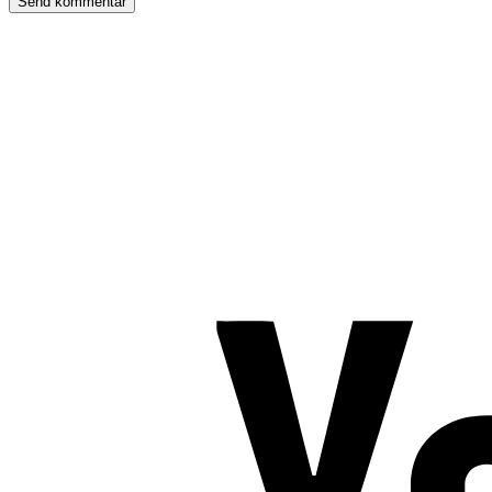
TROMBORG pilates- og yogastudio
Nygade 1C, 1. sal & Tværgade 24
8600 Silkeborg
Tlf. 2685 1863
CVR 25642430
Copyright 2019 – Pilates-uddannelsen – All Rights Reserved
Følg os på