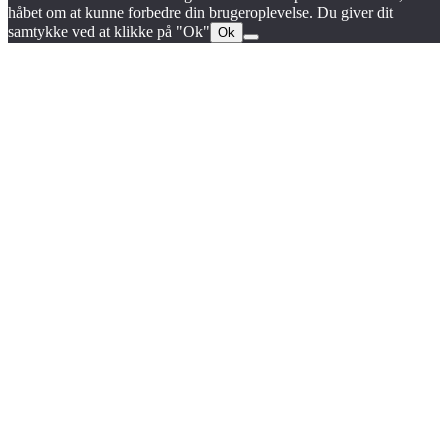
håbet om at kunne forbedre din brugeroplevelse. Du giver dit
samtykke ved at klikke på "Ok"
Ok