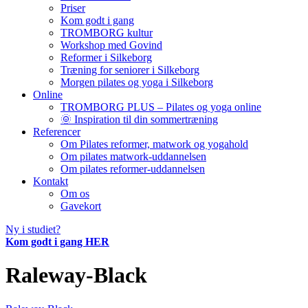
Priser
Kom godt i gang
TROMBORG kultur
Workshop med Govind
Reformer i Silkeborg
Træning for seniorer i Silkeborg
Morgen pilates og yoga i Silkeborg
Online
TROMBORG PLUS – Pilates og yoga online
🌞 Inspiration til din sommertræning
Referencer
Om Pilates reformer, matwork og yogahold
Om pilates matwork-uddannelsen
Om pilates reformer-uddannelsen
Kontakt
Om os
Gavekort
Ny i studiet?
Kom godt i gang HER
Raleway-Black