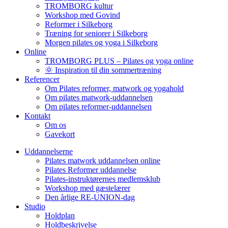
TROMBORG kultur
Workshop med Govind
Reformer i Silkeborg
Træning for seniorer i Silkeborg
Morgen pilates og yoga i Silkeborg
Online
TROMBORG PLUS – Pilates og yoga online
🌞 Inspiration til din sommertræning
Referencer
Om Pilates reformer, matwork og yogahold
Om pilates matwork-uddannelsen
Om pilates reformer-uddannelsen
Kontakt
Om os
Gavekort
Uddannelserne
Pilates matwork uddannelsen online
Pilates Reformer uddannelse
Pilates-instruktørernes medlemsklub
Workshop med gæstelærer
Den årlige RE-UNION-dag
Studio
Holdplan
Holdbeskrivelse