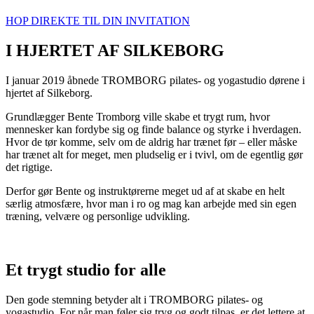
HOP DIREKTE TIL DIN INVITATION
I HJERTET AF SILKEBORG
I januar 2019 åbnede TROMBORG pilates- og yogastudio dørene i
hjertet af Silkeborg.
Grundlægger Bente Tromborg ville skabe et trygt rum, hvor
mennesker kan fordybe sig og finde balance og styrke i hverdagen.
Hvor de tør komme, selv om de aldrig har trænet før – eller måske
har trænet alt for meget, men pludselig er i tvivl, om de egentlig gør
det rigtige.
Derfor gør Bente og instruktørerne meget ud af at skabe en helt
særlig atmosfære, hvor man i ro og mag kan arbejde med sin egen
træning, velvære og personlige udvikling.
Et trygt studio for alle
Den gode stemning betyder alt i TROMBORG pilates- og
yogastudio. For når man føler sig tryg og godt tilpas, er det lettere at