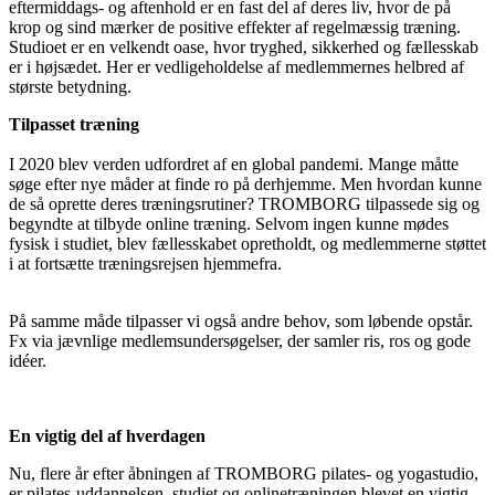
eftermiddags- og aftenhold er en fast del af deres liv, hvor de på
krop og sind mærker de positive effekter af regelmæssig træning.
Studioet er en velkendt oase, hvor tryghed, sikkerhed og fællesskab
er i højsædet. Her er vedligeholdelse af medlemmernes helbred af
største betydning.
Tilpasset træning
I 2020 blev verden udfordret af en global pandemi. Mange måtte
søge efter nye måder at finde ro på derhjemme. Men hvordan kunne
de så oprette deres træningsrutiner? TROMBORG tilpassede sig og
begyndte at tilbyde online træning. Selvom ingen kunne mødes
fysisk i studiet, blev fællesskabet opretholdt, og medlemmerne støttet
i at fortsætte træningsrejsen hjemmefra.
På samme måde tilpasser vi også andre behov, som løbende opstår.
Fx via jævnlige medlemsundersøgelser, der samler ris, ros og gode
idéer.
En vigtig del af hverdagen
Nu, flere år efter åbningen af TROMBORG pilates- og yogastudio,
er pilates-uddannelsen, studiet og onlinetræningen blevet en vigtig