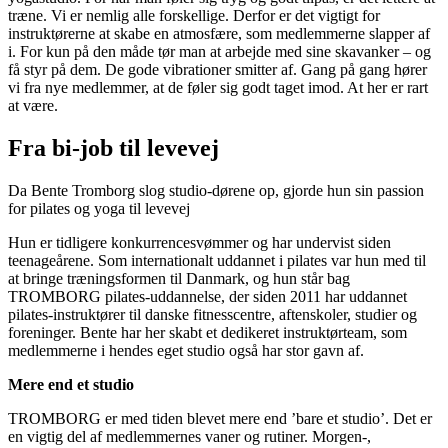
træne. Vi er nemlig alle forskellige. Derfor er det vigtigt for
instruktørerne at skabe en atmosfære, som medlemmerne slapper af
i. For kun på den måde tør man at arbejde med sine skavanker – og
få styr på dem.
De gode vibrationer smitter af. Gang på gang hører
vi fra nye medlemmer, at de føler sig godt taget imod. At her er rart
at være.
Fra bi-job til levevej
Da Bente Tromborg slog studio-dørene op, gjorde hun sin passion
for pilates og yoga til levevej
Hun er tidligere konkurrencesvømmer og har undervist siden
teenageårene. Som internationalt uddannet i pilates var hun med til
at bringe træningsformen til Danmark, og hun står bag
TROMBORG pilates-uddannelse, der siden 2011 har uddannet
pilates-instruktører til danske fitnesscentre, aftenskoler, studier og
foreninger. Bente har her skabt et dedikeret instruktørteam, som
medlemmerne i hendes eget studio også har stor gavn af.
Mere end et studio
TROMBORG er med tiden blevet mere end ’bare et studio’. Det er
en vigtig del af medlemmernes vaner og rutiner. Morgen-,