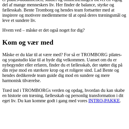
del af mange menneskers liv. Her finder de balance, styrke og
fællesskab. Bente Tromborg og hendes team fortsætter med at
inspirere og motivere medlemmerne til at opnå deres træningsmål og
leve et sundere liv.
Hvem ved – måske er det også noget for dig?
Kom og vær med
Måske er du klar til at være med? For så er TROMBORG pilates-
og yogastudio klar til at byde dig velkommen. Uanset om du er
nybegynder eller erfaren, finder du et fællesskab, der støtter dig på
din rejse mod en stærkere krop og et roligere sind. Lad Bente og
hendes dedikerede team guide dig mod en sundere og mere
harmonisk tilværelse.
Træd ind i TROMBORGs verden og opdag, hvordan du kan skabe
en historie om træning, fællesskab og personlig transformation i dit
eget liv. Du kan komme godt i gang med vores
INTRO-PAKKE
.
TROMBORG pilates- og yogastudio
Nygade 1C, 1. sal & Tværgade 24
8600 Silkeborg