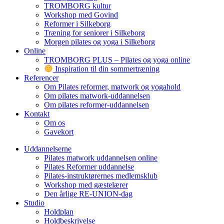
TROMBORG kultur
Workshop med Govind
Reformer i Silkeborg
Træning for seniorer i Silkeborg
Morgen pilates og yoga i Silkeborg
Online
TROMBORG PLUS – Pilates og yoga online
Inspiration til din sommertræning
Referencer
Om Pilates reformer, matwork og yogahold
Om pilates matwork-uddannelsen
Om pilates reformer-uddannelsen
Kontakt
Om os
Gavekort
Uddannelserne
Pilates matwork uddannelsen online
Pilates Reformer uddannelse
Pilates-instruktørernes medlemsklub
Workshop med gæstelærer
Den årlige RE-UNION-dag
Studio
Holdplan
Holdbeskrivelse