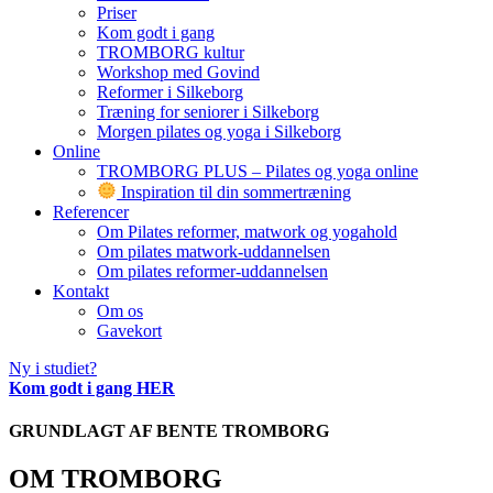
Priser
Kom godt i gang
TROMBORG kultur
Workshop med Govind
Reformer i Silkeborg
Træning for seniorer i Silkeborg
Morgen pilates og yoga i Silkeborg
Online
TROMBORG PLUS – Pilates og yoga online
Inspiration til din sommertræning
Referencer
Om Pilates reformer, matwork og yogahold
Om pilates matwork-uddannelsen
Om pilates reformer-uddannelsen
Kontakt
Om os
Gavekort
Ny i studiet?
Kom godt i gang HER
GRUNDLAGT AF BENTE TROMBORG
OM TROMBORG