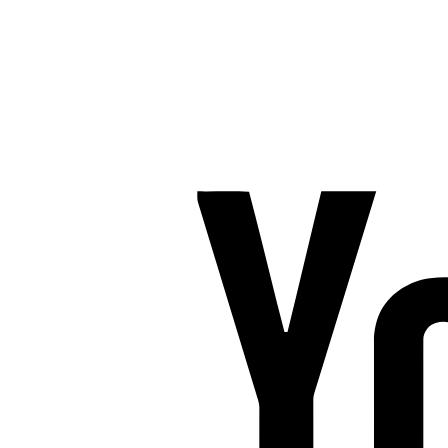
Tlf. 2685 1863
CVR 25642430
Copyright 2019 – Pilates-uddannelsen – All Rights Reserved
Følg os på