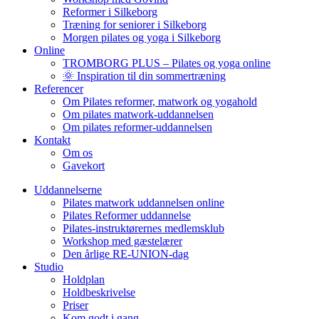
Reformer i Silkeborg
Træning for seniorer i Silkeborg
Morgen pilates og yoga i Silkeborg
Online
TROMBORG PLUS – Pilates og yoga online
🌞 Inspiration til din sommertræning
Referencer
Om Pilates reformer, matwork og yogahold
Om pilates matwork-uddannelsen
Om pilates reformer-uddannelsen
Kontakt
Om os
Gavekort
Uddannelserne
Pilates matwork uddannelsen online
Pilates Reformer uddannelse
Pilates-instruktørernes medlemsklub
Workshop med gæstelærer
Den årlige RE-UNION-dag
Studio
Holdplan
Holdbeskrivelse
Priser
Kom godt i gang