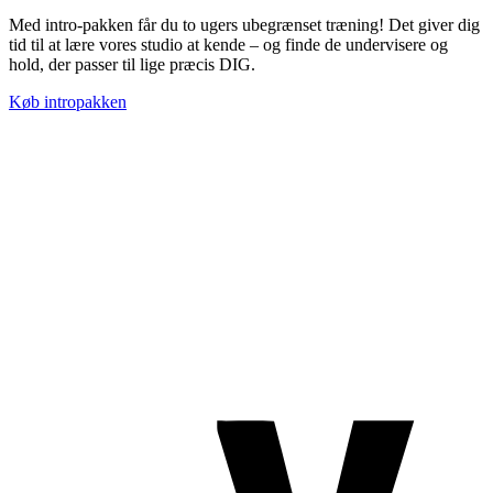
Med intro-pakken får du to ugers ubegrænset træning! Det giver dig
tid til at lære vores studio at kende – og finde de undervisere og
hold, der passer til lige præcis DIG.
Køb intropakken
TROMBORG pilates- og yogastudio
Nygade 1C, 1. sal & Tværgade 24
8600 Silkeborg
Tlf. 2685 1863
CVR 25642430
Copyright 2019 – Pilates-uddannelsen – All Rights Reserved
Følg os på