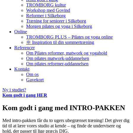
TROMBORG kultur
Workshop med Govind
Reformer i Silkeborg
Træning for seniorer i Silkeborg
Morgen pilates og yoga i Silkeborg
Online
TROMBORG PLUS – Pilates og yoga online
🌞 Inspiration til din sommertræning
Referencer
Om Pilates reformer, matwork og yogahold
Om pilates matwork-uddannelsen
Om pilates reformer-uddannelsen
Kontakt
Om os
Gavekort
Ny i studiet?
Kom godt i gang HER
Kom godt i gang med INTRO-PAKKEN
Med intro-pakken får du to ugers ubegrænset træning! Det giver dig
tid til at lære vores studio at kende – og finde de undervisere og
hold, der passer til lige præcis DIG.