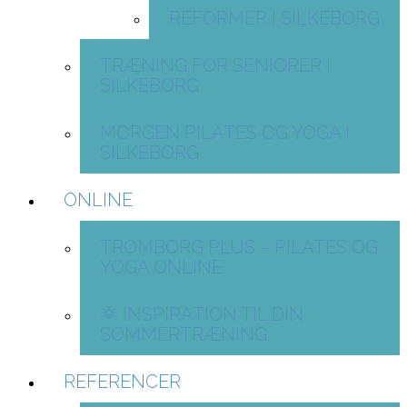
REFORMER I SILKEBORG
TRÆNING FOR SENIORER I
SILKEBORG
MORGEN PILATES OG YOGA I
SILKEBORG
ONLINE
TROMBORG PLUS – PILATES OG
YOGA ONLINE
🌞 INSPIRATION TIL DIN
SOMMERTRÆNING
REFERENCER