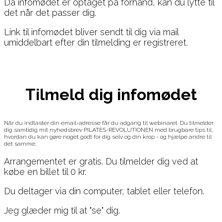
Da infomødet er optaget på forhånd, kan du lytte til
det når det passer dig.
Link til infomødet bliver sendt til dig via mail
umiddelbart efter din tilmelding er registreret.
Tilmeld dig infomødet
Når du indtaster din email-adresse får du adgang til webinaret. Du tilmelder
dig samtidig mit nyhedsbrev PILATES-REVOLUTIONEN med brugbare tips til,
hvordan du kan gøre noget godt for dig selv og din krop - og hjælpe andre til
det samme,
Arrangementet er gratis. Du tilmelder dig ved at
købe en billet til 0 kr.
Du deltager via din computer, tablet eller telefon.
Jeg glæder mig til at "se" dig.