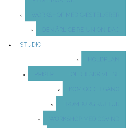
MEDLEMSKLUB
WORKSHOP MED GÆSTELÆRER
DEN ÅRLIGE RE-UNION-DAG
STUDIO
HOLDPLAN
PRISER
HOLDBESKRIVELSE
KOM GODT I GANG
TROMBORG KULTUR
WORKSHOP MED GOVIND