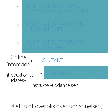
OM PILATES REFORMER,
MATWORK OG YOGAHOLD
OM PILATES MATWORK-
UDDANNELSEN
OM PILATES REFORMER-
UDDANNELSEN
Online
KONTAKT
infomøde
GAVEKORT
OM OS
Introduktion til
Pilates-
instruktør-uddannelsen
Få et fuldt overblik over uddannelsen,