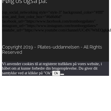
Følg os også på:
[op_social_networking style="style-3" background_color="#ffff"
icon_and_font_color_box="#6d6d6d"
facebook_url="https://www.facebook.com/tromborgpilates"
instagram_url="https://www.instagram.com/tromborgpilates/"
youtube_url="https://www.youtube.com/channel/UC4N7WhEQgkjk
Copyright 2019 - Pilates-uddannelsen - All Rights
Reserved
Vi anvender cookies til at registrere trafikken på vores website, i
håbet om at kunne forbedre din brugeroplevelse. Du giver dit
samtykke ved at klikke på "Ok"
Ok