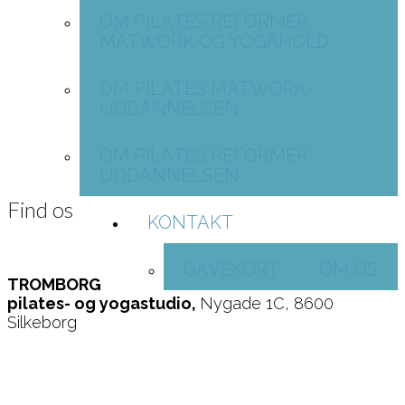
OM PILATES REFORMER,
MATWORK OG YOGAHOLD
OM PILATES MATWORK-
UDDANNELSEN
OM PILATES REFORMER-
UDDANNELSEN
Find os
KONTAKT
GAVEKORT
OM OS
TROMBORG
pilates- og yogastudio,
Nygade 1C, 8600
Silkeborg