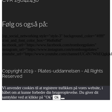
Følg os også på:
[op_social_networking style="style-3" background_color="#ffff"
icon_and_font_color_box="#6d6d6d"
facebook_url="https://www.facebook.com/tromborgpilates"
instagram_url="https://www.instagram.com/tromborgpilates/"
youtube_url="https://www.youtube.com/channel/UC4N7WhEQgkjk
Copyright 2019 - Pilates-uddannelsen - All Rights
Reserved
Vi anvender cookies til at registrere trafikken på vores website, i
håbet om at kunne forbedre din brugeroplevelse. Du giver dit
samtykke ved at klikke på "Ok"
Ok