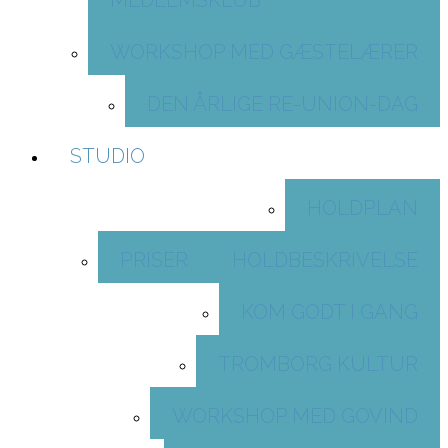
MEDLEMSKLUB
WORKSHOP MED GÆSTELÆRER
DEN ÅRLIGE RE-UNION-DAG
STUDIO
HOLDPLAN
PRISER
HOLDBESKRIVELSE
KOM GODT I GANG
TROMBORG KULTUR
WORKSHOP MED GOVIND