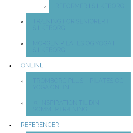
REFORMER I SILKEBORG
TRÆNING FOR SENIORER I
SILKEBORG
MORGEN PILATES OG YOGA I
SILKEBORG
ONLINE
TROMBORG PLUS – PILATES OG
YOGA ONLINE
🌞 INSPIRATION TIL DIN
SOMMERTRÆNING
REFERENCER