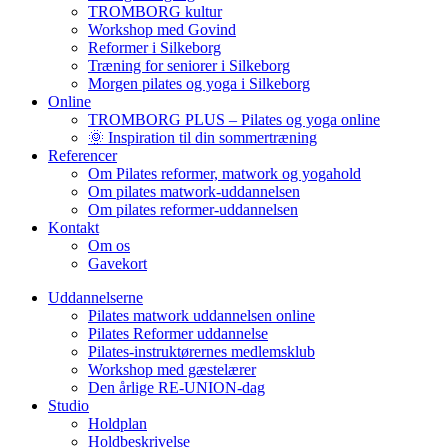
TROMBORG kultur
Workshop med Govind
Reformer i Silkeborg
Træning for seniorer i Silkeborg
Morgen pilates og yoga i Silkeborg
Online
TROMBORG PLUS – Pilates og yoga online
🌞 Inspiration til din sommertræning
Referencer
Om Pilates reformer, matwork og yogahold
Om pilates matwork-uddannelsen
Om pilates reformer-uddannelsen
Kontakt
Om os
Gavekort
Uddannelserne
Pilates matwork uddannelsen online
Pilates Reformer uddannelse
Pilates-instruktørernes medlemsklub
Workshop med gæstelærer
Den årlige RE-UNION-dag
Studio
Holdplan
Holdbeskrivelse