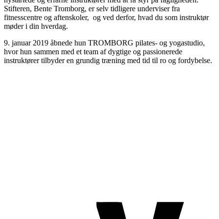
Stifteren, Bente Tromborg, er selv tidligere underviser fra
fitnesscentre og aftenskoler, og ved derfor, hvad du som instruktør
møder i din hverdag.
9. januar 2019 åbnede hun TROMBORG pilates- og yogastudio,
hvor hun sammen med et team af dygtige og passionerede
instruktører tilbyder en grundig træning med tid til ro og fordybelse.
TROMBORG pilates- og yogastudio
Nygade 1C, 1. sal & Tværgade 24
8600 Silkeborg
Tlf. 2685 1863
CVR 25642430
Copyright 2019 – Pilates-uddannelsen – All Rights Reserved
Følg os på