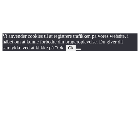
Blog
Handels- og medlemsbetingelser
Persondata- og cookiepolitik
Vi anvender cookies til at registrere trafikken på vores website, i
håbet om at kunne forbedre din brugeroplevelse. Du giver dit
samtykke ved at klikke på "Ok"
Ok