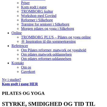
Priser
Kom godt i gang
TROMBORG kultur
Workshop med Govind
Reformer i Silkeborg
Træning for seniorer i Silkeborg
Morgen pilates og yoga i Silkeborg
Online
TROMBORG PLUS – Pilates og yoga online
🌞 Inspiration til din sommertræning
Referencer
Om Pilates reformer, matwork og yogahold
Om pilates matwork-uddannelsen
Om pilates reformer-uddannelsen
Kontakt
Om os
Gavekort
Ny i studiet?
Kom godt i gang HER
PILATES OG YOGA
STYRKE, SMIDIGHED OG TID TIL