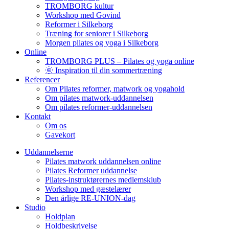
TROMBORG kultur
Workshop med Govind
Reformer i Silkeborg
Træning for seniorer i Silkeborg
Morgen pilates og yoga i Silkeborg
Online
TROMBORG PLUS – Pilates og yoga online
🌞 Inspiration til din sommertræning
Referencer
Om Pilates reformer, matwork og yogahold
Om pilates matwork-uddannelsen
Om pilates reformer-uddannelsen
Kontakt
Om os
Gavekort
Uddannelserne
Pilates matwork uddannelsen online
Pilates Reformer uddannelse
Pilates-instruktørernes medlemsklub
Workshop med gæstelærer
Den årlige RE-UNION-dag
Studio
Holdplan
Holdbeskrivelse