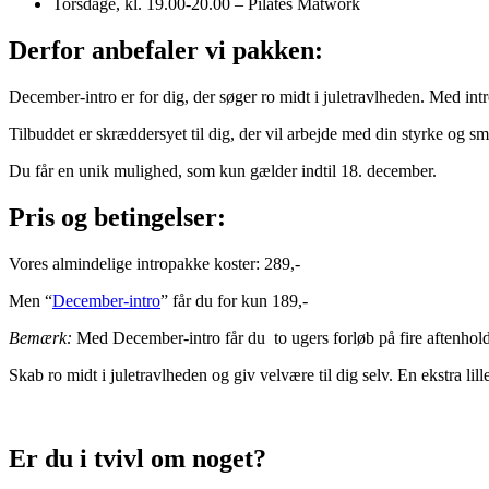
Torsdage, kl. 19.00-20.00 – Pilates Matwork
Derfor anbefaler vi pakken:
December-intro er for dig, der søger ro midt i juletravlheden. Med in
Tilbuddet er skræddersyet til dig, der vil arbejde med din styrke og s
Du får en unik mulighed, som kun gælder indtil 18. december.
Pris og betingelser:
Vores almindelige intropakke koster: 289,-
Men “
December-intro
” får du for kun 189,-
Bemærk:
Med December-intro får du to ugers forløb på fire aftenhol
Skab ro midt i juletravlheden og giv velvære til dig selv. En ekstra li
Er du i tvivl om noget?