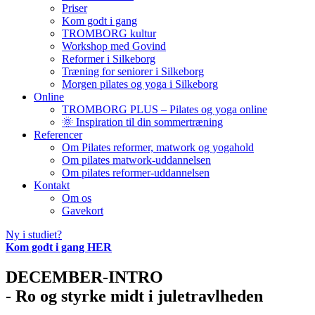
Priser
Kom godt i gang
TROMBORG kultur
Workshop med Govind
Reformer i Silkeborg
Træning for seniorer i Silkeborg
Morgen pilates og yoga i Silkeborg
Online
TROMBORG PLUS – Pilates og yoga online
🌞 Inspiration til din sommertræning
Referencer
Om Pilates reformer, matwork og yogahold
Om pilates matwork-uddannelsen
Om pilates reformer-uddannelsen
Kontakt
Om os
Gavekort
Ny i studiet?
Kom godt i gang HER
DECEMBER-INTRO
- Ro og styrke midt i juletravlheden