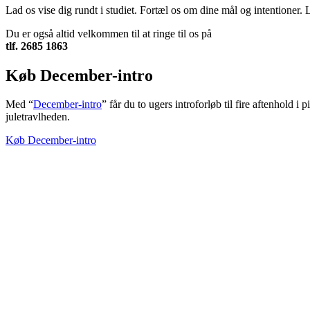
Lad os vise dig rundt i studiet. Fortæl os om dine mål og intentioner. 
Du er også altid velkommen til at ringe til os på
tlf. 2685 1863
Køb December-intro
Med “
December-intro
” får du to ugers introforløb til fire aftenhold
juletravlheden.
Køb December-intro
TROMBORG pilates- og yogastudio
Nygade 1C, 1. sal & Tværgade 24
8600 Silkeborg
Tlf. 2685 1863
CVR 25642430
Copyright 2019 – Pilates-uddannelsen – All Rights Reserved
Følg os på