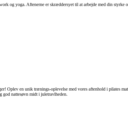
matwork og yoga.
Aftenerne er skræddersyet til at arbejde med din styrke 
ger
! Oplev en unik trænings-oplevelse med vores aftenhold i pilates matw
g god nattesøvn midt i juletravlheden.