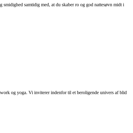
og smidighed samtidig med, at du skaber ro og god nattesøvn midt i
ork og yoga. Vi inviterer indenfor til et beroligende univers af blid