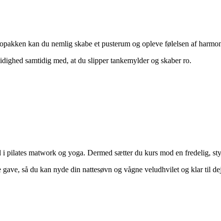
tropakken kan du nemlig skabe et pusterum og opleve følelsen af harmon
midighed samtidig med, at du slipper tankemylder og skaber ro.
d i pilates matwork og yoga. Dermed sætter du kurs mod en fredelig, st
lle gave, så du kan nyde din nattesøvn og vågne veludhvilet og klar til d