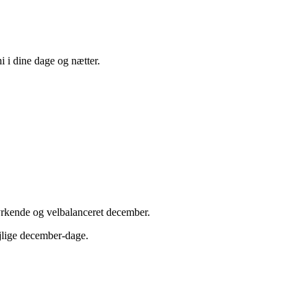
i i dine dage og nætter.
yrkende og velbalanceret december.
ejlige december-dage.