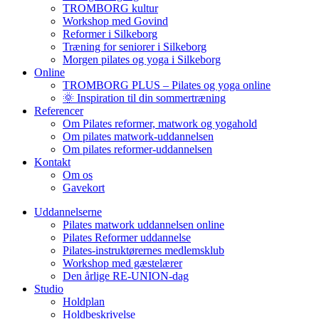
TROMBORG kultur
Workshop med Govind
Reformer i Silkeborg
Træning for seniorer i Silkeborg
Morgen pilates og yoga i Silkeborg
Online
TROMBORG PLUS – Pilates og yoga online
🌞 Inspiration til din sommertræning
Referencer
Om Pilates reformer, matwork og yogahold
Om pilates matwork-uddannelsen
Om pilates reformer-uddannelsen
Kontakt
Om os
Gavekort
Uddannelserne
Pilates matwork uddannelsen online
Pilates Reformer uddannelse
Pilates-instruktørernes medlemsklub
Workshop med gæstelærer
Den årlige RE-UNION-dag
Studio
Holdplan
Holdbeskrivelse