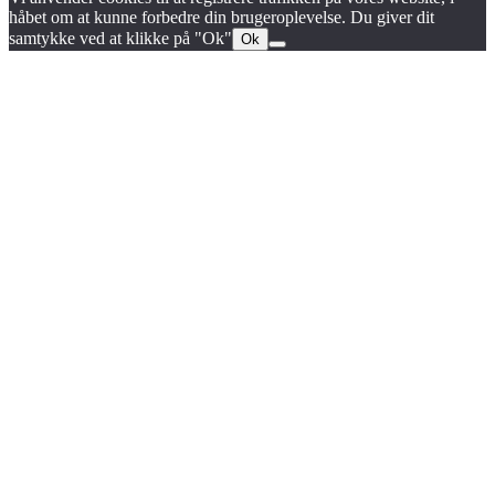
håbet om at kunne forbedre din brugeroplevelse. Du giver dit
samtykke ved at klikke på "Ok"
Ok