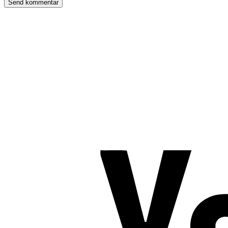
TROMBORG pilates- og yogastudio
Nygade 1C, 1. sal & Tværgade 24
8600 Silkeborg
Tlf. 2685 1863
CVR 25642430
Copyright 2019 – Pilates-uddannelsen – All Rights Reserved
Følg os på